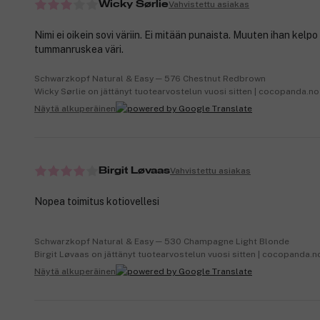
Vahvistettu asiakas
Wicky Sørlie
Nimi ei oikein sovi väriin. Ei mitään punaista. Muuten ihan kelpo
tummanruskea väri.
Schwarzkopf Natural & Easy ─ 576 Chestnut Redbrown
Wicky Sørlie on jättänyt tuotearvostelun vuosi sitten | cocopanda.no
Näytä alkuperäinen
Vahvistettu asiakas
Birgit Løvaas
Nopea toimitus kotiovellesi
Schwarzkopf Natural & Easy ─ 530 Champagne Light Blonde
Birgit Løvaas on jättänyt tuotearvostelun vuosi sitten | cocopanda.n
Näytä alkuperäinen