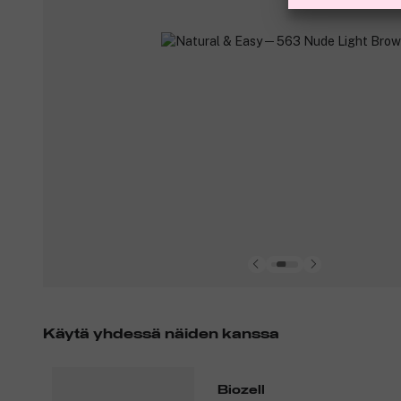
Käytä yhdessä näiden kanssa
Biozell