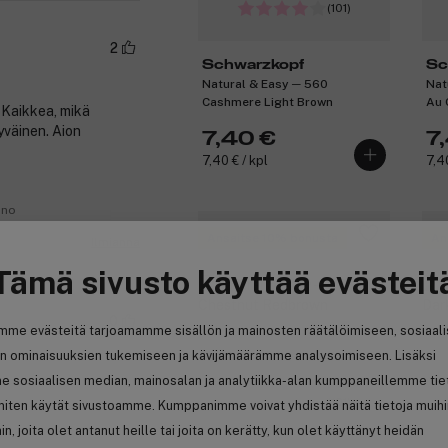
(101)
2
Schwarzkopf
Sc
Natural & Easy ─ 560
Nat
Cashmere Light Brown
Au 
 Kaikkea, mikä
tyväinen. Aion
7,40 €
7
7,40 € / kpl
7,40
.no
Ansaitse 10% bonusta
An
Ilmianna
Tämä sivusto käyttää evästeit
0
mme evästeitä tarjoamamme sisällön ja mainosten räätälöimiseen, sosiaal
n ominaisuuksien tukemiseen ja kävijämäärämme analysoimiseen. Lisäksi
e sosiaalisen median, mainosalan ja analytiikka-alan kumppaneillemme tie
(101)
 miten käytät sivustoamme. Kumppanimme voivat yhdistää näitä tietoja muih
hin, joita olet antanut heille tai joita on kerätty, kun olet käyttänyt heidän