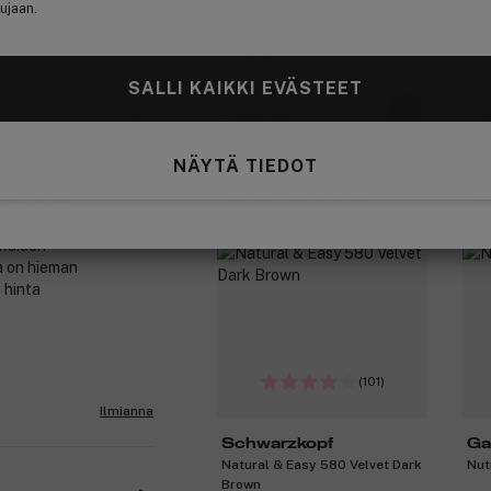
ujaan.
Schwarzkopf
Sc
Ilmianna
Natural & Easy ─ 576 Chestnut
Nat
Redbrown
Bro
SALLI KAIKKI EVÄSTEET
8,10 €
7
0
8,10 € / kpl
7,40
t yli kaksi
NÄYTÄ TIEDOT
luonnollisen
me -sarjaa,
Ansaitse 10% bonusta
An
i paremmin
kkäiden
ja on hieman
a hinta
o
(101)
Ilmianna
Schwarzkopf
Ga
Natural & Easy 580 Velvet Dark
Nut
Brown