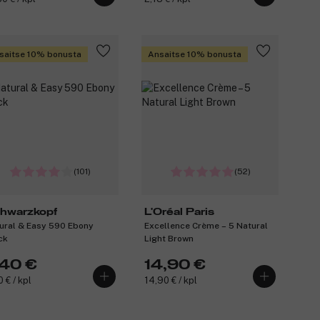
saitse 10% bonusta
Ansaitse 10% bonusta
(101)
(52)
hwarzkopf
L'Oréal Paris
ural & Easy 590 Ebony
Excellence Crème – 5 Natural
ck
Light Brown
,40 €
14,90 €
 € / kpl
14,90 € / kpl