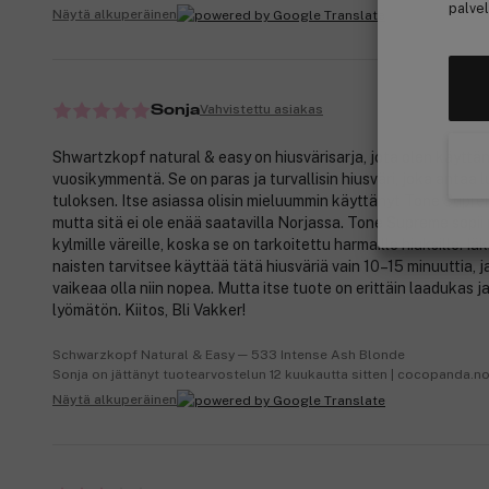
palvel
Näytä alkuperäinen
Vahvistettu asiakas
Sonja
Shwartzkopf natural & easy on hiusvärisarja, jota olen käyttäny
vuosikymmentä. Se on paras ja turvallisin hiusväri, joka antaa 
tuloksen. Itse asiassa olisin mieluummin käyttänyt Tone Supre
mutta sitä ei ole enää saatavilla Norjassa. Tone Supreme sopi
kylmille väreille, koska se on tarkoitettu harmaille hiuksille. Iä
naisten tarvitsee käyttää tätä hiusväriä vain 10–15 minuuttia, 
vaikeaa olla niin nopea. Mutta itse tuote on erittäin laadukas j
lyömätön. Kiitos, Bli Vakker!
Schwarzkopf Natural & Easy ─ 533 Intense Ash Blonde
Sonja on jättänyt tuotearvostelun 12 kuukautta sitten | cocopanda.n
Näytä alkuperäinen