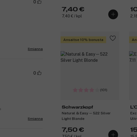
0
7,40 €
1
7,40 € / kpl
2,18
Ansaitse 10% bonusta
An
Ilmianna
0
(101)
Schwarzkopf
L'
o
Natural & Easy ─ 522 Silver
Exc
Light Blonde
Ult
Ilmianna
7,50 €
1
7,50 € / kpl
15,