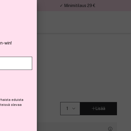
nnat
✓ Minimitilaus 29 €
in-win!
 Light Brown
6)
rhaista eduista
steissä olevaa
Lisää