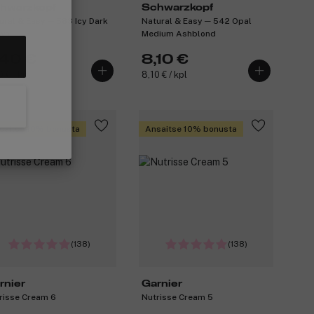
hwarzkopf
Schwarzkopf
ural & Easy ─ 583 Icy Dark
Natural & Easy ─ 542 Opal
wn
Medium Ashblond
,40 €
8,10 €
 € / kpl
8,10 € / kpl
saitse 10% bonusta
Ansaitse 10% bonusta
(138)
(138)
rnier
Garnier
risse Cream 6
Nutrisse Cream 5