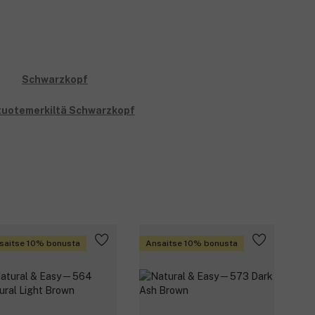
iä.
olia.
 tuotemerkiltä Schwarzkopf
saitse 10% bonusta
Ansaitse 10% bonusta