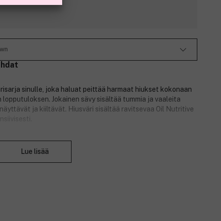
own
ohdat
isarja sinulle, joka haluat peittää harmaat hiukset kokonaan
n lopputuloksen. Jokainen sävy sisältää tummia ja vaaleita
äyttävät ja kiiltävät. Hiusväri sisältää ravitsevaa Oil Nutritive
siivisesti.
ri. Se sopii keskivaaleista vaaleanruskeisiin hiuksiin.
Sulje
Lue lisää
osenttisesti.
ollisia ainesosia.
uksille upean tuoksun.