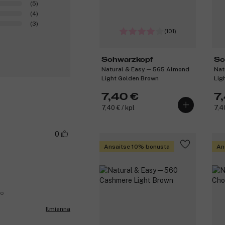
(5)
(4)
(3)
(101)
Schwarzkopf
Sc
Natural & Easy ─ 565 Almond
Nat
Light Golden Brown
Lig
7,40 €
7
7,40 € / kpl
7,40
0
Ansaitse 10% bonusta
An
no
Ilmianna