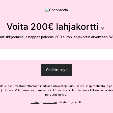
rvallinen verkkokauppa
✓ Kilpailukykyiset hi
Löydä suosikkisi 25.379 tuotteen joukosta..
Voita 200€ lahjakortti
🩷
uutiskirjeemme ja nappaa paikkasi 200 euron lahjakortin arvontaan. W
Ansaitse 10% bonusta
Schwarzkopf
Osallistu nyt
Natural & Easy ─ 563 Nude
(101)
Lue tuotearvosteluja (5
llä suostut vastaanottamaan markkinointiviestejä uutuuksista, inspiraatiosta ja pa
7,40 €
joukossa. Voit peruuttaa tilauksen sähköpostitse milloin tahansa klikkaamalla vie
peruutuslinkkiä.
7,40 € / kpl
Ehdot
ja
tietosuoja
rekisteröitymiselle