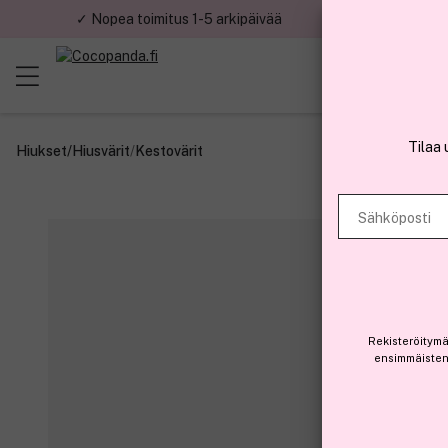
✓ Nopea toimitus 1-5 arkipäivää
✓ Tu
Tilaa 
Hiukset
/
Hiusvärit
/
Kestovärit
Sähköposti
Rekisteröitymä
ensimmäisten 