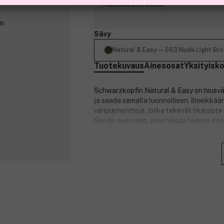
Saatavilla verkossa
Sävy
Natural & Easy ─ 563 Nude Light Br
Tuotekuvaus
Ainesosat
Yksityisk
Schwarzkopfin Natural & Easy on hiusvär
ja saada samalla luonnollisen, ilmeikkää
väripigmenttejä, jotka tekevät hiuksista n
Serum -seerumia, joka hoitaa hiuksia inten
Sävy 563 on pehmeän vaaleanruskea hiusvä
Ominaisuudet:
Hiusten kestoväri.
Se peittää harmaat hiukset 100-pr
Sisältää hoitavia öljyjä.
Se sisältää 93-prosenttisesti luonn
Ihastuttava laventelivesi antaa hi
Kestävä pakkaus.