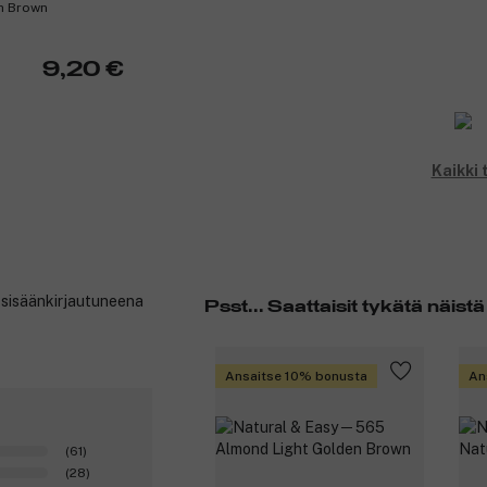
sh Brown
Pakkauksen osat ovat kierrätettäv
Tuote ei sisällä silikonia eikä alkoh
9,20 €
Tuotenumero:
3208349
Kaikki
t sisäänkirjautuneena
Psst... Saattaisit tykätä näistä
Ansaitse 10% bonusta
An
(61)
(28)