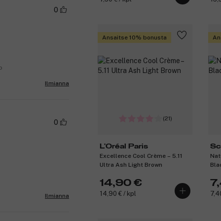
0
Ansaitse 10% bonusta
An
o
Ilmianna
(21)
0
L'Oréal Paris
Sc
Excellence Cool Crème – 5.11
Nat
Ultra Ash Light Brown
Bla
14,90 €
7
14,90 € / kpl
7,40
Ilmianna