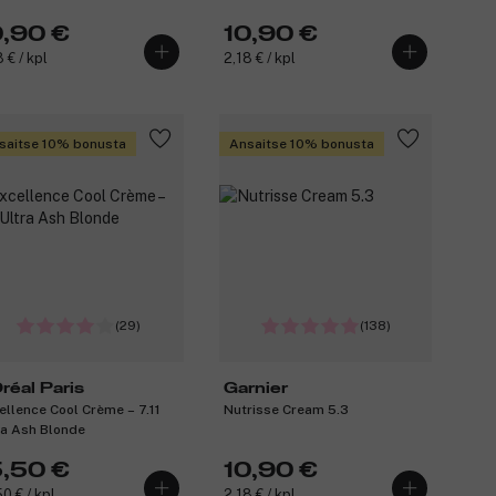
0,90 €
10,90 €
 € / kpl
2,18 € / kpl
saitse 10% bonusta
Ansaitse 10% bonusta
(29)
(138)
Oréal Paris
Garnier
ellence Cool Crème – 7.11
Nutrisse Cream 5.3
ra Ash Blonde
5,50 €
10,90 €
50 € / kpl
2,18 € / kpl