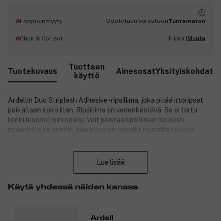
Odotetaan varastoon
Loppuunmyyty
Tuntematon
Muuta
Click & Collect
Tripla |
Tuotteen
Tuotekuvaus
Ainesosat
Yksityiskohdat
käyttö
Ardellin Duo Striplash Adhesive -ripsiliima, joka pitää irtoripset
paikallaan koko illan. Ripsiliima on vedenkestävä. Se ei tartu
kiinni luonnollisiin ripsiisi. Voit poistaa ripsiliiman helposti
pinseteillä tai sormin, silmäluomen toiselta reunalta toiselle.
Duo Sensitive on laadukas ripsiliima, jolla irtoripset pysyvät
Sulje
varmasti kiinni! Voit kiinnittää ripsiliimalla luomiisi myös yksittäisiä
Lue lisää
ripsiä yhdeksi illaksi.
Tuotenumero:
3212179
Käytä yhdessä näiden kanssa
Ardell