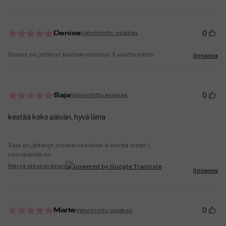
0
Vahvistettu asiakas
Denise
Denise on jättänyt tuotearvostelun 3 vuotta sitten
Ilmianna
0
Vahvistettu asiakas
Saja
kestää koko päivän, hyvä liima
Saja on jättänyt tuotearvostelun 4 vuotta sitten |
cocopanda.no
Näytä alkuperäinen
Ilmianna
0
Vahvistettu asiakas
Marte