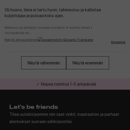
Oli huono, liima ei tartu hyvin, tahmeutuu ja kallistaa
kuljettajaa ja putoaa koko ajan.
Mehnaz on jättänyt tuotearvostelun 4 vuotta sitten |
cocopanda.no
Näytä alkuperäinen
Ilmianna
Näytä vähemmän
Näytä enemmän
✓ Turvallinen verkkokauppa
Let's be friends
Tilaa uutiskirjeemme niin saat vinkit, inspiraation ja parhaat
alennukset suoraan sähköpostiisi.