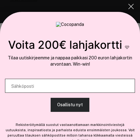
COCOPANDA.FI
Tämä sivusto käyttää evästeitä
Voita 200€ lahjakortti
Meistä
🩷
Käytämme evästeitä tarjoamamme sisällön ja mainosten
Liity jäseneksi
Tilaa uutiskirjeemme ja nappaa paikkasi 200 euron lahjakortin
räätälöimiseen, sosiaalisen median ominaisuuksien tukemiseen ja
arvontaan. Win-win!
kävijämäärämme analysoimiseen. Lisäksi jaamme sosiaalisen median,
mainosalan ja analytiikka-alan kumppaneillemme tietoja siitä, miten
käytät sivustoamme. Kumppanimme voivat yhdistää näitä tietoja muihin
Sähköposti
Olemme osa
Brandsdal Group AS
tietoihin, joita olet antanut heille tai joita on kerätty, kun olet käyttänyt
heidän palvelujaan.
Jos haluat henkilökohtaista neuvoa ammattitason hiustuotteista,
Osallistu nyt
klikkaa
tästä
.
SALLI KAIKKI EVÄSTEET
Rekisteröitymällä suostut vastaanottamaan markkinointiviestejä
uutuuksista, inspiraatiosta ja parhaista eduista ensimmäisten joukossa. Voit
peruuttaa tilauksen sähköpostitse milloin tahansa klikkaamalla viesteissä