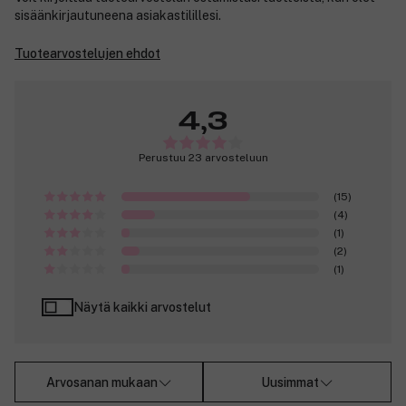
sisäänkirjautuneena asiakastilillesi.
Tuotearvostelujen ehdot
4,3
Perustuu 23 arvosteluun
(15)
(4)
(1)
(2)
(1)
Näytä kaikki arvostelut
Arvosanan mukaan
Uusimmat