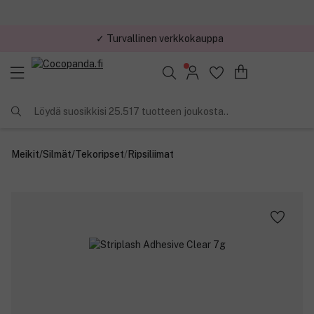
✓ Kilpailukykyiset hinnat
Löydä suosikkisi 25.517 tuotteen joukosta..
Meikit
/
Silmät
/
Tekoripset
/
Ripsiliimat