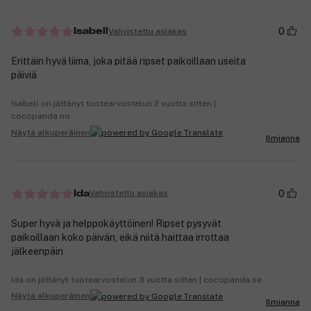
0
Vahvistettu asiakas
Isabell
Erittäin hyvä liima, joka pitää ripset paikoillaan useita
päiviä
Isabell on jättänyt tuotearvostelun 2 vuotta sitten |
cocopanda.no
Näytä alkuperäinen
Ilmianna
0
Vahvistettu asiakas
Ida
Super hyvä ja helppokäyttöinen! Ripset pysyvät
paikoillaan koko päivän, eikä niitä haittaa irrottaa
jälkeenpäin
Ida on jättänyt tuotearvostelun 3 vuotta sitten | cocopanda.se
Näytä alkuperäinen
Ilmianna