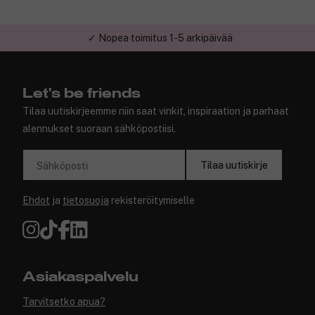
✓ Nopea toimitus 1-5 arkipäivää
✓ Turvallinen verkkokauppa
Let's be friends
Tilaa uutiskirjeemme niin saat vinkit, inspiraation ja parhaat
alennukset suoraan sähköpostiisi.
Tilaa uutiskirje
Sähköposti
Ehdot
ja
tietosuoja
rekisteröitymiselle
Asiakaspalvelu
Tarvitsetko apua?