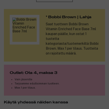
antaa suudeltavan suloisen lopputuloksen vain yhdellä
vedolla. Se antaa huulille upean sävyn, joka tuntuu kevyeltä ja
luonnolliselta. Voit kerrostaa huulipunaa, mikäli haluat enemmän
* Bobbi Brown | Lahja
peittävyyttä. Huulipuna kosteuttaa huuliasi huulivoiteen tapaan.
Saat tuotteen
Bobbi Brown
Tuotteen ominaisuudet:
Vitamin Enriched Face Base 7ml
kaupan päälle, kun ostat 1
Se sisältää runsaasti pehmeitä, mattapintaisia
tuotetta
pigmenttejä, jotka antavat täydellisen peittävyyden.
kategoriasta/tuotemerkiltä Bobbi
Lopputulos on todella kaunis ja näyttää siltä, kuin se olisi
Brown. Max 1 per tilaus. Tuotteita
taputeltu huulille.
on rajoitettu määrä.
Huulipunassa on runsaasti E- ja C-vitamiinia sekä
mehiläisvahaa, se levittyy helposti ja jättää huulet kauniin
kosteutetuiksi.
Kestävä huulipuna, joka ei tahraa tai haalistu.
Outlet: Ota 4, maksa 3
Tuotenumero:
3226709
Vain jäsenille
Tarjoamme edullisimman tuotteen.
Max 1 per tilaus.
Käytä yhdessä näiden kanssa