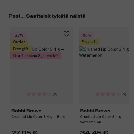
Psst... Saattaisit tykätä näistä
-37%
-20%
Free gift
Outlet
Free gift
Ota 4, maksa 3 jäsenille
(5)
(5)
Bobbi Brown
Bobbi Brown
Crushed Lip Color 3,4 g ─ Bare
Crushed Lip Color 3,4 g ─
Watermelon
27,05 €
34,45 €