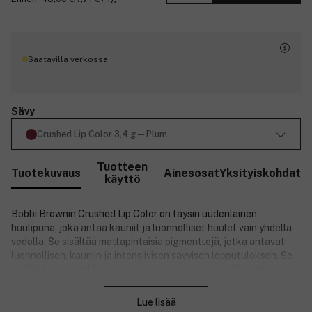
Saatavilla verkossa
Sävy
Crushed Lip Color 3,4 g ─ Plum
Tuotteen
Tuotekuvaus
Ainesosat
Yksityiskohdat
käyttö
Bobbi Brownin Crushed Lip Color on täysin uudenlainen
huulipuna, joka antaa kauniit ja luonnolliset huulet vain yhdellä
vedolla. Se sisältää mattapintaisia pigmenttejä, jotka antavat
luonnollisen, kauniin ja intensiivisen sävyisen lopputuloksen. Se
sisältää runsaasti E-vitamiinia, C-vitamiinia ja mehiläisvahaa.
Sulje
Huulipuna levittyy huulille helposti ja silkkisen pehmeän
tuntuisesti. Crushed Lip Color -huulipuna antaa täydellisen
Lue lisää
lopputuloksen ─ et tarvitse edes peiliä. Huulipunan koostumus