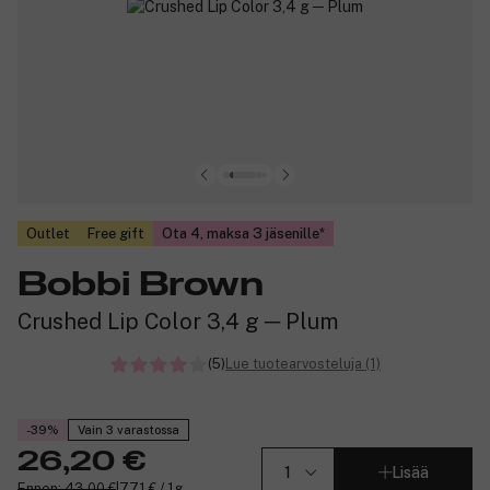
Outlet
Free gift
Ota 4, maksa 3 jäsenille
Bobbi Brown
Crushed Lip Color 3,4 g ─ Plum
(5)
Lue tuotearvosteluja (1)
-39%
Vain 3 varastossa
26,20 €
Lisää
Ennen: 43,00 €
|
7,71 € / 1g