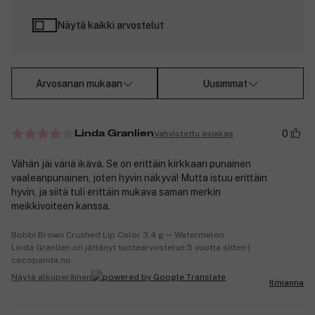
Näytä kaikki arvostelut
Arvosanan mukaan
Uusimmat
0
Vahvistettu asiakas
Linda Granlien
Vähän jäi väriä ikävä. Se on erittäin kirkkaan punainen
vaaleanpunainen, joten hyvin näkyvä! Mutta istuu erittäin
hyvin, ja siitä tuli erittäin mukava saman merkin
meikkivoiteen kanssa.
Bobbi Brown Crushed Lip Color 3,4 g ─ Watermelon
Linda Granlien on jättänyt tuotearvostelun 5 vuotta sitten |
cocopanda.no
Näytä alkuperäinen
Ilmianna