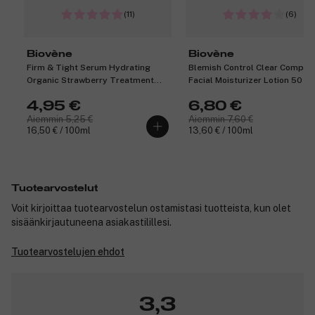
(11)
(6)
Biovène
Biovène
Firm & Tight Serum Hydrating
Blemish Control Clear Comple
Organic Strawberry Treatment
Facial Moisturizer Lotion 50 ml
For Boobies & Butt 30 ml
4,95 €
6,80 €
Aiemmin 5,25 €
Aiemmin 7,60 €
16,50 € / 100ml
13,60 € / 100ml
Tuotearvostelut
Voit kirjoittaa tuotearvostelun ostamistasi tuotteista, kun olet
sisäänkirjautuneena asiakastilillesi.
Tuotearvostelujen ehdot
3,3