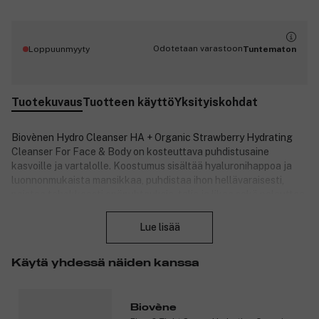
Odotetaan varastoon
Loppuunmyyty
Tuntematon
Tuotekuvaus
Tuotteen käyttö
Yksityiskohdat
Biovènen Hydro Cleanser HA + Organic Strawberry Hydrating
Cleanser For Face & Body on kosteuttava puhdistusaine
kasvoille ja vartalolle. Koostumus sisältää hyaluronihappoa ja
luonnonmukaista mansikkaa, puhdistaa ihon hellävaraisesti,
poistaa tehokkaasti epäpuhtauksia, talia ja likaa sekä palauttaa
Sulje
ihon kiinteyden.
Lue lisää
Tuotteen hyödyt:
Puhdistaa ja poistaa lian, ylimääräisen talin ja muut
Käytä yhdessä näiden kanssa
epäpuhtaudet, jotta saat puhtaan, raikkaan ja nuorekkaan
ulkonäön.
Pehmentää ihoa, parantaa kimmoisuutta ja tekee ihosta
Biovène
näkyvästi tasaisemman.