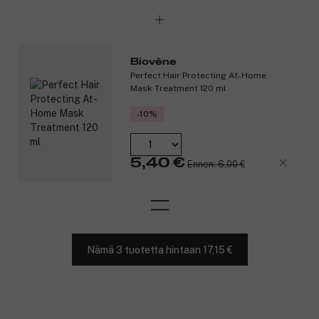
jotka pitävät ihon nuorekkaana ehkäisemällä
ennenaikaisia ikääntymisen merkkejä.
Niasiiniamidi: B3-vitamiininakin tunnettu niasiiniamidi on
vesiliukoinen vitamiini, joka todistetun tehokkaasti ja
näkyvästi supistaa laajentuneita ihohuokosia, tasoittaa
Biovène
epätasaista ihoa sekä vähentää juonteita, ryppyjä ja
Perfect Hair Protecting At-Home
sameutta vahvistamalla ihon pintaa.
Mask Treatment 120 ml
Tuotenumero:
3269859
-10%
5,40 €
Ennen: 6,00 €
Nämä 3 tuotetta hintaan 17,15 €