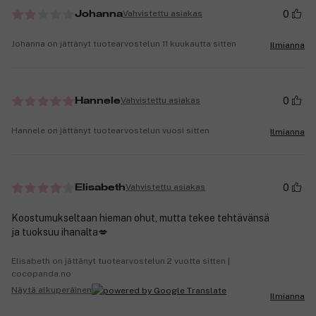
0
Vahvistettu asiakas
Johanna
Johanna on jättänyt tuotearvostelun 11 kuukautta sitten
Ilmianna
0
Vahvistettu asiakas
Hannele
Hannele on jättänyt tuotearvostelun vuosi sitten
Ilmianna
0
Vahvistettu asiakas
Elisabeth
Koostumukseltaan hieman ohut, mutta tekee tehtävänsä
ja tuoksuu ihanalta💋
Elisabeth on jättänyt tuotearvostelun 2 vuotta sitten |
cocopanda.no
Näytä alkuperäinen
Ilmianna