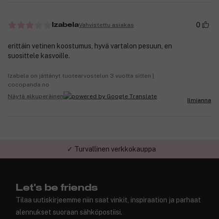
0
Vahvistettu asiakas
Izabela
erittäin vetinen koostumus, hyvä vartalon pesuun, en
suosittele kasvoille.
Izabela on jättänyt tuotearvostelun 3 vuotta sitten |
cocopanda.no
Näytä alkuperäinen
Ilmianna
✓ Turvallinen verkkokauppa
Let's be friends
Tilaa uutiskirjeemme niin saat vinkit, inspiraation ja parhaat
alennukset suoraan sähköpostiisi.