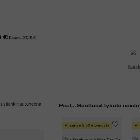
0 €
Ennen: 27,15 €
Kaikk
t sisäänkirjautuneena
Psst... Saattaisit tykätä näistä
Ansaitse 5,50 € bonusta
An