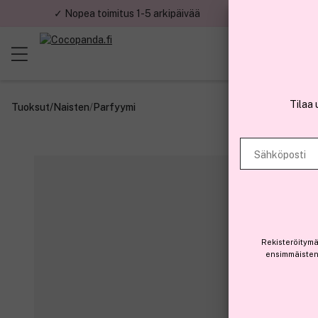
✓ Nopea toimitus 1-5 arkipäivää
✓ Tu
Tilaa 
Tuoksut
/
Naisten
/
Parfyymi
Sähköposti
Rekisteröitymä
ensimmäisten 