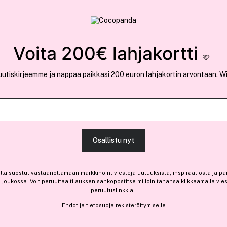
rvallinen verkkokauppa
✓ Kilpailukykyiset hi
Löydä suosikkisi 25.362 tuotteen joukosta..
Voita 200€ lahjakortti
🩷
uutiskirjeemme ja nappaa paikkasi 200 euron lahjakortin arvontaan. W
Elie Saab
Le Parfum In White Eau De
Osallistu nyt
(16)
Lue tuotearvosteluja (9)
-40%
Vain 2 varastossa
llä suostut vastaanottamaan markkinointiviestejä uutuuksista, inspiraatiosta ja pa
joukossa. Voit peruuttaa tilauksen sähköpostitse milloin tahansa klikkaamalla vie
59,30 €
peruutuslinkkiä.
Ennen: 98,90 €
|
118,60 € / 100ml
Ehdot
ja
tietosuoja
rekisteröitymiselle