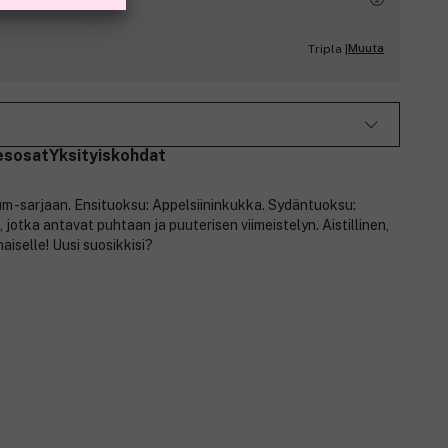
Muuta
Tripla |
esosat
Yksityiskohdat
m -sarjaan. Ensituoksu: Appelsiininkukka. Sydäntuoksu:
 jotka antavat puhtaan ja puuterisen viimeistelyn. Aistillinen,
naiselle! Uusi suosikkisi?