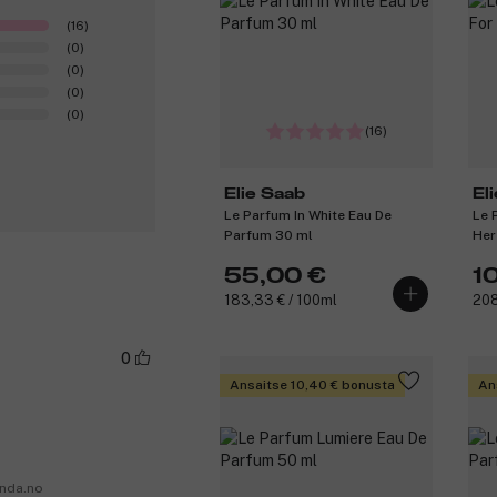
(16)
(0)
(0)
(0)
(0)
(16)
Elie Saab
El
Le Parfum In White Eau De
Le 
Parfum 30 ml
Her
55,00 €
1
183,33 € / 100ml
208
0
Ansaitse 10,40 € bonusta
An
anda.no