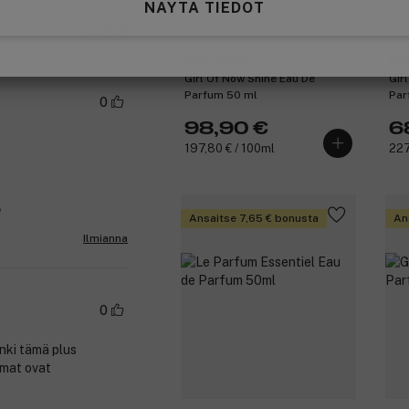
o
NÄYTÄ TIEDOT
(5)
Ilmianna
Elie Saab
El
Girl Of Now Shine Eau De
Gir
Parfum 50 ml
Par
0
98,90 €
6
197,80 € / 100ml
227
o
Ansaitse 7,65 € bonusta
An
Ilmianna
0
anki tämä plus
mmat ovat