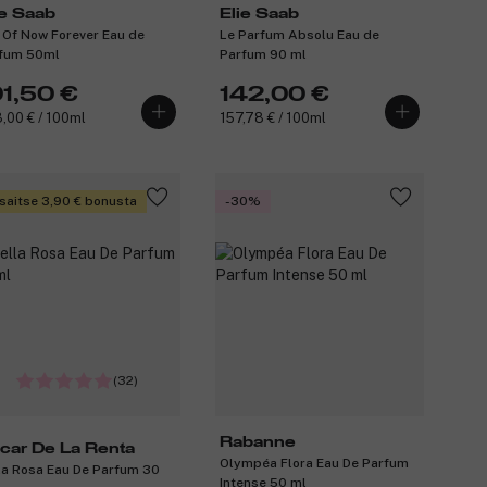
ie Saab
Elie Saab
l Of Now Forever Eau de
Le Parfum Absolu Eau de
fum 50ml
Parfum 90 ml
01,50 €
142,00 €
,00 € / 100ml
157,78 € / 100ml
saitse 3,90 € bonusta
-30%
(32)
Rabanne
car De La Renta
Olympéa Flora Eau De Parfum
la Rosa Eau De Parfum 30
Intense 50 ml