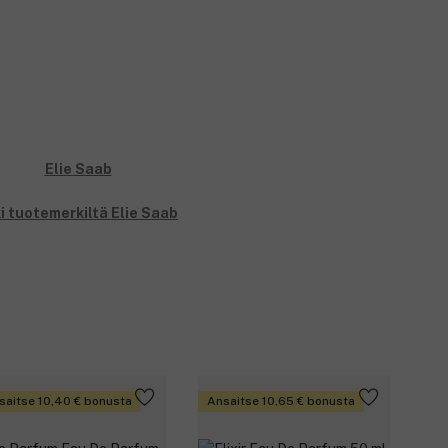
i tuotemerkiltä Elie Saab
saitse 10,40 € bonusta
Ansaitse 10,65 € bonusta