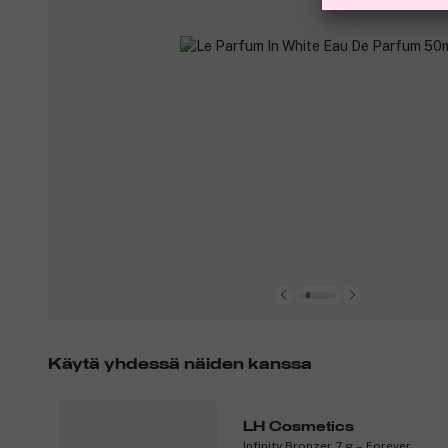
Käytä yhdessä näiden kanssa
LH Cosmetics
Infinity Bronzer 7 g – Forever