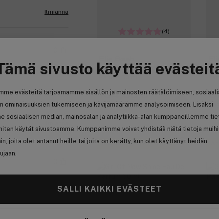
Ilmianna
(4)
0
Elie Saab
El
Tämä sivusto käyttää evästeit
Le Parfum Lumiere Eau De
Le 
Parfum 50 ml
Par
mme evästeitä tarjoamamme sisällön ja mainosten räätälöimiseen, sosiaal
104,00 €
6
n ominaisuuksien tukemiseen ja kävijämäärämme analysoimiseen. Lisäksi
208,00 € / 100ml
223
e sosiaalisen median, mainosalan ja analytiikka-alan kumppaneillemme tie
Ilmianna
 miten käytät sivustoamme. Kumppanimme voivat yhdistää näitä tietoja muih
hin, joita olet antanut heille tai joita on kerätty, kun olet käyttänyt heidän
Ansaitse 9,90 € bonusta
An
ujaan.
0
SALLI KAIKKI EVÄSTEET