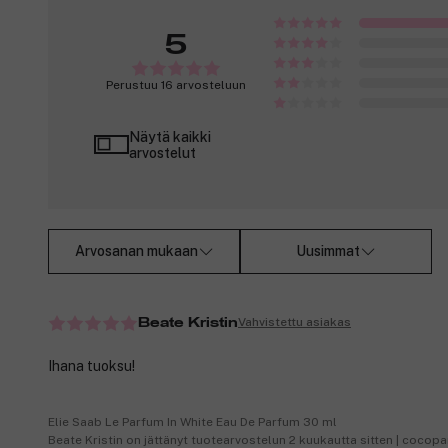
5
Perustuu 16 arvosteluun
Näytä kaikki
arvostelut
Arvosanan mukaan
Uusimmat
Vahvistettu asiakas
Beate Kristin
Ihana tuoksu!
Elie Saab Le Parfum In White Eau De Parfum 30 ml
Beate Kristin on jättänyt tuotearvostelun 2 kuukautta sitten | cocop