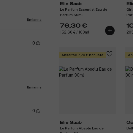
Elie Saab
El
Le Parfum Essentiel Eau de
Gir
Parfum 50ml
Par
Ilmianna
76,30 €
1
152,60 € / 100ml
203
0
Ansaitse 7,20 € bonusta
An
Ilmianna
0
Elie Saab
Os
Le Parfum Absolu Eau de
Bel