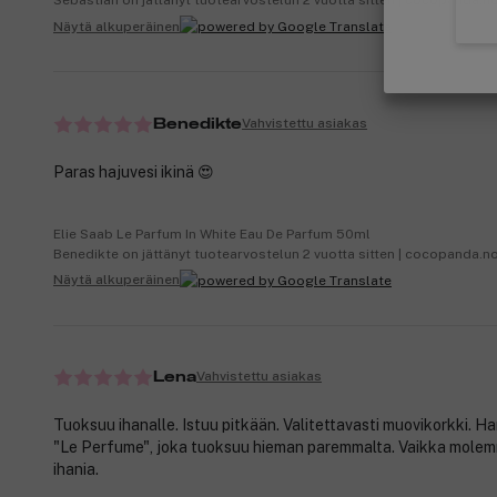
Sebastian on jättänyt tuotearvostelun 2 vuotta sitten | cocopanda.n
Näytä alkuperäinen
Vahvistettu asiakas
Benedikte
Paras hajuvesi ikinä 😍
Elie Saab Le Parfum In White Eau De Parfum 50ml
Benedikte on jättänyt tuotearvostelun 2 vuotta sitten | cocopanda.n
Näytä alkuperäinen
Vahvistettu asiakas
Lena
Tuoksuu ihanalle. Istuu pitkään. Valitettavasti muovikorkki. H
"Le Perfume", joka tuoksuu hieman paremmalta. Vaikka mole
ihania.