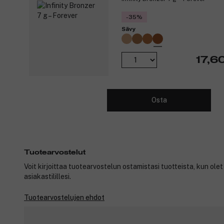
-35%
Sävy
17,6
Osta
Tuotearvostelut
Voit kirjoittaa tuotearvostelun ostamistasi tuotteista, kun ole
asiakastilillesi.
Tuotearvostelujen ehdot