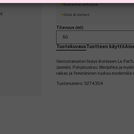
Saatavilla verkossa
Click & Collect
Tilavuus (ml)
50
Tuotekuvaus
Tuotteen käyttö
Ain
Vastustamaton lisäys ikoniseen Le Parfu
Jasmiini. Pohjatuoksu: Meripihka ja myski,
raikas ja feminiininen tuoksu modernille 
Tuotenumero:
3274304