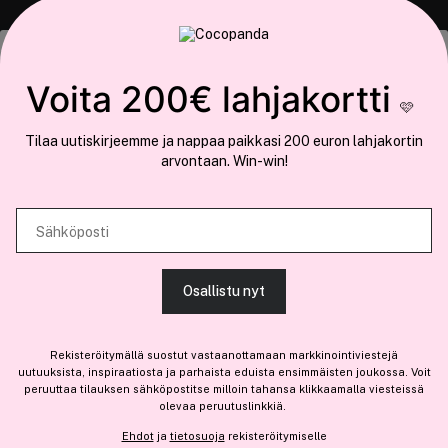
COCOPANDA.FI
Tämä sivusto käyttää evästeitä
Voita 200€ lahjakortti
Meistä
🩷
Käytämme evästeitä tarjoamamme sisällön ja mainosten
Liity jäseneksi
Tilaa uutiskirjeemme ja nappaa paikkasi 200 euron lahjakortin
räätälöimiseen, sosiaalisen median ominaisuuksien tukemiseen ja
arvontaan. Win-win!
kävijämäärämme analysoimiseen. Lisäksi jaamme sosiaalisen median,
mainosalan ja analytiikka-alan kumppaneillemme tietoja siitä, miten
käytät sivustoamme. Kumppanimme voivat yhdistää näitä tietoja muihin
Sähköposti
Olemme osa
Brandsdal Group AS
tietoihin, joita olet antanut heille tai joita on kerätty, kun olet käyttänyt
heidän palvelujaan.
Jos haluat henkilökohtaista neuvoa ammattitason hiustuotteista,
Osallistu nyt
klikkaa
tästä
.
SALLI KAIKKI EVÄSTEET
Rekisteröitymällä suostut vastaanottamaan markkinointiviestejä
uutuuksista, inspiraatiosta ja parhaista eduista ensimmäisten joukossa. Voit
peruuttaa tilauksen sähköpostitse milloin tahansa klikkaamalla viesteissä
olevaa peruutuslinkkiä.
NÄYTÄ TIEDOT
Ehdot
ja
tietosuoja
rekisteröitymiselle