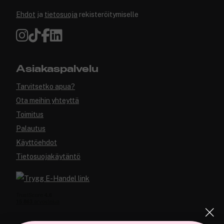
Ehdot
ja
tietosuoja
rekisteröitymiselle
Asiakaspalvelu
Tarvitsetko apua?
Ota meihin yhteyttä
Toimitus
Palautus
Käyttöehdot
Tietosuojakäytäntö