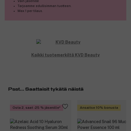
Vain jäsenille
Pysyy hyvin paikoillaan.
Tarjoamme edullisimman tuotteen.
Ei leviä.
Max 1 per tilaus.
Tuotenumero:
3278817
Kaikki tuotemerkiltä KVD Beauty
Psst... Saattaisit tykätä näistä
Osta 2, saat -25 % jäsenille
Ansaitse 10% bonusta