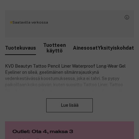
Saatavilla verkossa
Tuotteen
Tuotekuvaus
Ainesosat
Yksityiskohdat
käyttö
KVD Beautyn Tattoo Pencil Liner Waterproof Long-Wear Gel
Eyeliner on sileä, geelimäinen silmänrajauskynä
vedenkestävässä koostumuksessa, joka ei tahri. Se pysyy
paikoillaan koko päivän, kuten suosittu Tattoo Liner. Tattoo
Pencil Liner on saatavana useissa runsaspigmenttisissä sävyissä
Sulje
ja on helppo käyttää. Voit levittää sitä silmän vesirajaan, luoda
tarkkoja ja luovia viivoja tai sotkea ja häivyttää – vain mielikuvitus
Lue lisää
on rajana.
Tuotteen hyödyt:
Vegaaninen.
Outlet: Ota 4, maksa 3
Vedenkestävä.