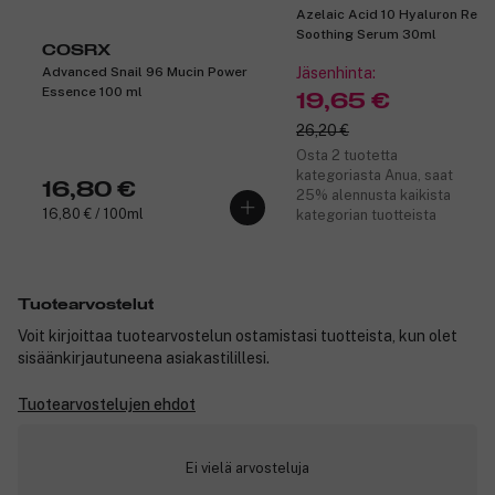
Azelaic Acid 10 Hyaluron Red
Soothing Serum 30ml
COSRX
Advanced Snail 96 Mucin Power
Jäsenhinta:
Essence 100 ml
19,65 €
26,20 €
Osta 2 tuotetta
kategoriasta Anua, saat
16,80 €
25% alennusta kaikista
16,80 € / 100ml
kategorian tuotteista
Tuotearvostelut
Voit kirjoittaa tuotearvostelun ostamistasi tuotteista, kun olet
sisäänkirjautuneena asiakastilillesi.
Tuotearvostelujen ehdot
Ei vielä arvosteluja