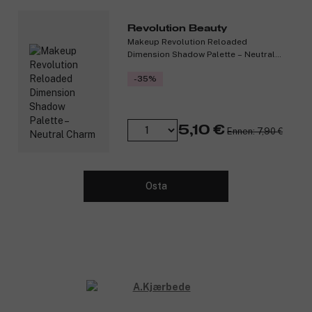
Ympäristöystävällinen materiaali.
Materiaalista yli 50 % on kierrätettyä.
Revolution Beauty
Makeup Revolution Reloaded
Tuotteen ominaisuudet:
Dimension Shadow Palette – Neutral
Charm
Linssit: 55 mm
-35%
Nenäosa: 18 mm
Aisat: 145 mm
Tuotenumero:
3285006
5,10 €
Ennen: 7,90 €
Osta