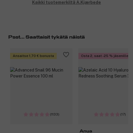
Kaikki tuotemerkiltä A.Kjærbede
Psst... Saattaisit tykätä näistä
Ansaitse 1,70 € bonusta
Osta 2, saat -25 % jäsenille
(1133)
(17)
Anua