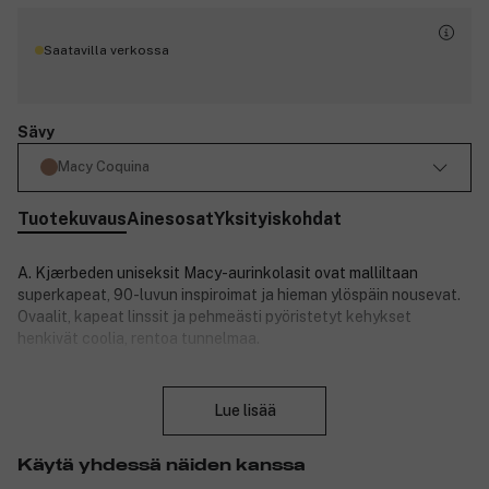
Saatavilla verkossa
Sävy
Macy Coquina
Tuotekuvaus
Ainesosat
Yksityiskohdat
A. Kjærbeden uniseksit Macy-aurinkolasit ovat malliltaan
superkapeat, 90-luvun inspiroimat ja hieman ylöspäin nousevat.
Ovaalit, kapeat linssit ja pehmeästi pyöristetyt kehykset
henkivät coolia, rentoa tunnelmaa.
UV 400 -suoja.
Sulje
Polykarbonaattilinssit.
Lue lisää
Laadukkaat, optiset saranat.
Mukana puhdistuspussi.
Muovattavat aisat, joissa on metalliydin.
Käytä yhdessä näiden kanssa
Tuote on BPA-vapaa.