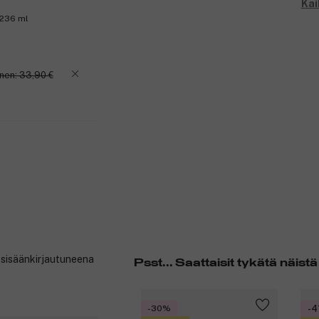
Kai
 236 ml
nen: 33,90 €
t sisäänkirjautuneena
Psst... Saattaisit tykätä näistä
-30%
-4