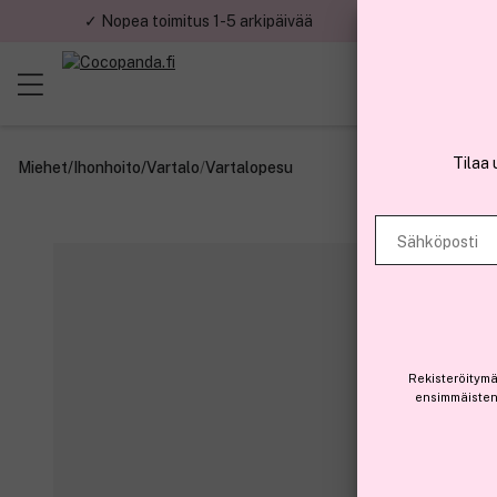
✓ Nopea toimitus 1-5 arkipäivää
✓ Tu
Tilaa 
Miehet
/
Ihonhoito
/
Vartalo
/
Vartalopesu
Sähköposti
Rekisteröitymä
ensimmäisten 