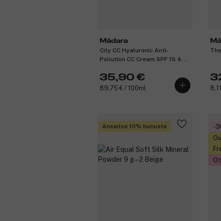
Mádara
Má
City CC Hyaluronic Anti-
The
Pollution CC Cream SPF 15 40
ml – Light Beige
35,90 €
3
89,75 € / 100ml
8,11
Ansaitse 10% bonusta
-
Ou
Fr
Ot