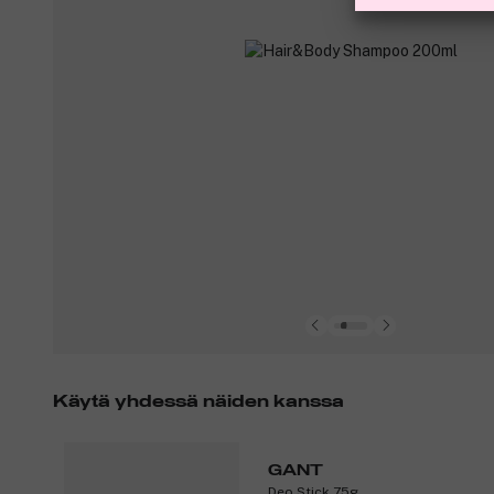
Käytä yhdessä näiden kanssa
GANT
Deo Stick 75g