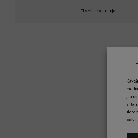
Ei vielä arvosteluja
Käytä
media
jaamm
siitä,
tietoi
palvel