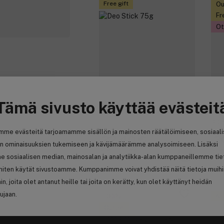
Free gift
Ou
Fr
Ot
Tämä sivusto käyttää evästeit
GANT
IG
Deo Stick 75g
Pay
Con
mme evästeitä tarjoamamme sisällön ja mainosten räätälöimiseen, sosiaal
22,40 €
2
n ominaisuuksien tukemiseen ja kävijämäärämme analysoimiseen. Lisäksi
Aiemmin 32,00 €
Aie
e sosiaalisen median, mainosalan ja analytiikka-alan kumppaneillemme tie
29,87 € / 100ml
8,4
 miten käytät sivustoamme. Kumppanimme voivat yhdistää näitä tietoja muih
hin, joita olet antanut heille tai joita on kerätty, kun olet käyttänyt heidän
ujaan.
-30%
An
Outlet
Free gift