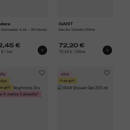
dara
GANT
 Concealer 4 ml – 35 Honey
Eau De Toilette 100ml
2,45 €
72,20 €
 € / 1ml
72,20 € / 100ml
30%
-25%
Free gift
tlet
ee gift
a 4, maksa 3 jäsenille