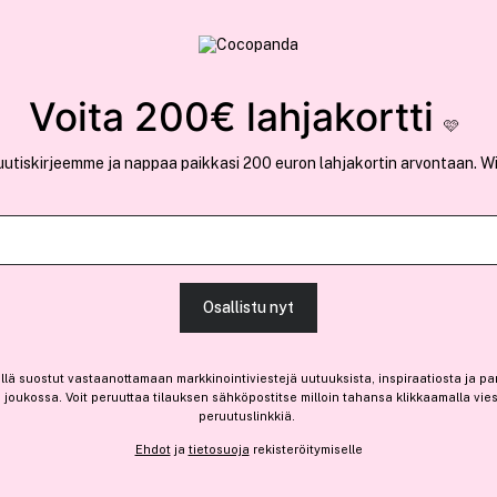
rvallinen verkkokauppa
✓ Kilpailukykyiset hi
Löydä suosikkisi 25.372 tuotteen joukosta..
Voita 200€ lahjakortti
🩷
uutiskirjeemme ja nappaa paikkasi 200 euron lahjakortin arvontaan. W
GANT
Hair&Body Shampoo 200m
Osallistu nyt
19,60 €
llä suostut vastaanottamaan markkinointiviestejä uutuuksista, inspiraatiosta ja pa
Ennen: 28,00 €
|
9,80 € / 100ml
joukossa. Voit peruuttaa tilauksen sähköpostitse milloin tahansa klikkaamalla vie
Loppuunmyyty
peruutuslinkkiä.
Ehdot
ja
tietosuoja
rekisteröitymiselle
Loppuunmyyty