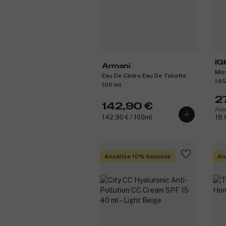
IG
Armani
Mis
Eau De Cèdre Eau De Toilette
145
100 ml
2
142,90 €
Aie
142,90 € / 100ml
18,
Ansaitse 10% bonusta
An