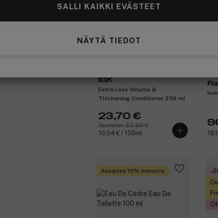
SALLI KAIKKI EVÄSTEET
Ota 4, maksa 3 jäsenille
NÄYTÄ TIEDOT
IGK
Ra
Extra Love Volume &
Inv
Thickening Conditioner 236 ml
23,70 €
9
Aiemmin 33,90 €
10,04 € / 100ml
181
Ansaitse 10% bonusta
-
Ou
Fr
Ot