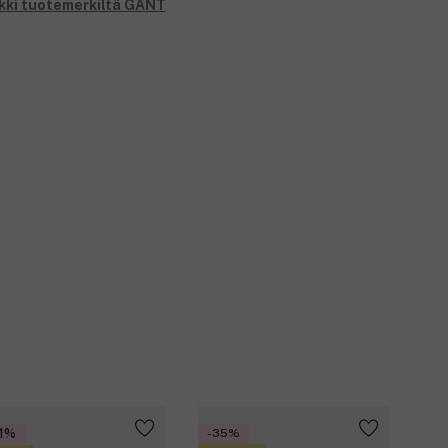
kki tuotemerkiltä GANT
1%
-35%