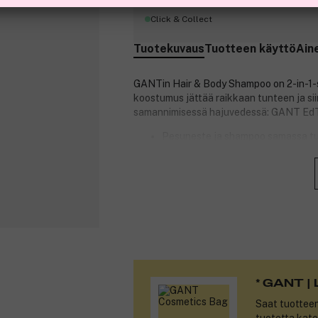
Click & Collect
Tuotekuvaus
Tuotteen käyttö
Ain
GANTin Hair & Body Shampoo on 2-in-1-su
koostumus jättää raikkaan tunteen ja si
samannimisessä hajuvedessä: GANT EdT
Pesuneste ja shampoo samassa tu
Rosépippurin, muratin ja santelip
Antaa puhtaan ja raikkaan tuntee
Miehelle.
Tuotenumero:
3296682
* GANT | 
Saat tuottee