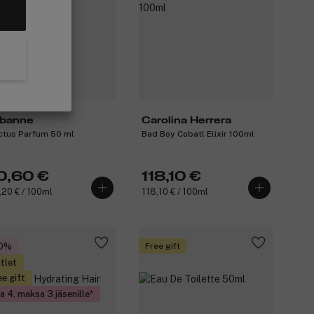
banne
Carolina Herrera
ictus Parfum 50 ml
Bad Boy Cobatl Elixir 100ml
0,60 €
118,10 €
,20 € / 100ml
118,10 € / 100ml
20%
Free gift
tlet
ee gift
a 4, maksa 3 jäsenille