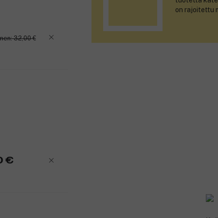
tuotetta kate
on rajoitettu
nen: 32,00 €
0 €