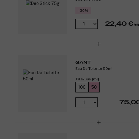
-30%
22,40 €
En
GANT
Eau De Toilette 50ml
Tilavuus (ml)
100
50
75,0