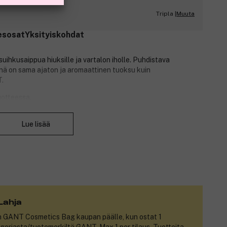
Muuta
Tripla |
esosat
Yksityiskohdat
ihkusaippua hiuksille ja vartalon iholle. Puhdistava
inä on sama ajaton ja aromaattinen tuoksu kuin
.
otteessa.
uun tuoksuvivahteet.
Sulje
n.
Lue lisää
Lahja
n
GANT Cosmetics Bag
kaupan päälle, kun ostat 1