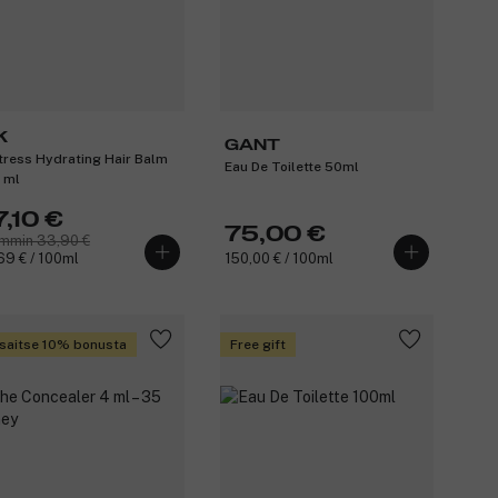
K
GANT
tress Hydrating Hair Balm
Eau De Toilette 50ml
 ml
7,10 €
75,00 €
mmin 33,90 €
69 € / 100ml
150,00 € / 100ml
saitse 10% bonusta
Free gift