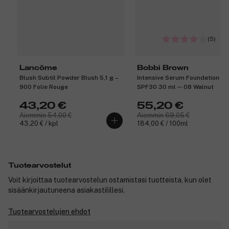
(5)
Lancôme
Bobbi Brown
Blush Subtil Powder Blush 5,1 g –
Intensive Serum Foundation
900 Folie Rouge
SPF30 30 ml ─ 08 Walnut
43,20 €
55,20 €
Aiemmin 54,00 €
Aiemmin 69,05 €
43,20 € / kpl
184,00 € / 100ml
Tuotearvostelut
Voit kirjoittaa tuotearvostelun ostamistasi tuotteista, kun olet
sisäänkirjautuneena asiakastilillesi.
Tuotearvostelujen ehdot