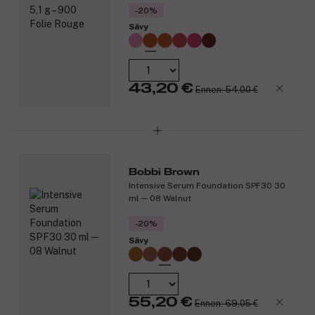
Tuotenumero:
3316493
-20%
Sävy
43,20 €
Ennen: 54,00 €
Bobbi Brown
Intensive Serum Foundation SPF30 30
ml ─ 08 Walnut
-20%
Sävy
55,20 €
Ennen: 69,05 €