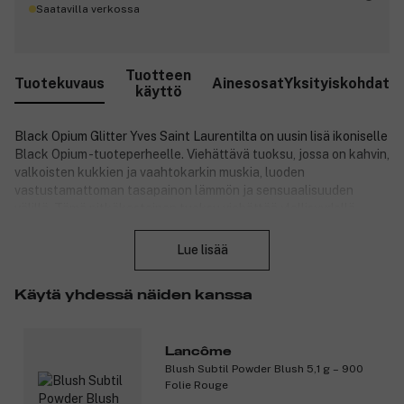
Saatavilla verkossa
Tuotteen
Tuotekuvaus
Ainesosat
Yksityiskohdat
käyttö
Black Opium Glitter Yves Saint Laurentilta on uusin lisä ikoniselle
Black Opium -tuoteperheelle. Viehättävä tuoksu, jossa on kahvin,
valkoisten kukkien ja vaahtokarkin muskia, luoden
vastustamattoman tasapainon lämmön ja sensuaalisuuden
välillä. Tämä pitkäkestoinen tuoksu viehättää ylellisyydellä,
Sulje
naisellisuudella ja magneettisella vetovoimalla.
Lue lisää
Pullo on kimaltava couture-hopeinen luomus – kunnianosoitus
Käytä yhdessä näiden kanssa
glamuurille ja loputtomille öille. Sen teksturoitu kimallus ja
vaaleanpunainen lasi-ikkuna heijastavat itseluottamusta,
sensuaalisuutta ja puhdasta nautintoa. Black Opium Glitter on
Lancôme
tuoksu modernille, rohkealle naiselle, joka rakastaa niin
Blush Subtil Powder Blush 5,1 g – 900
glamouria kuin mystiikkaa.
Folie Rouge