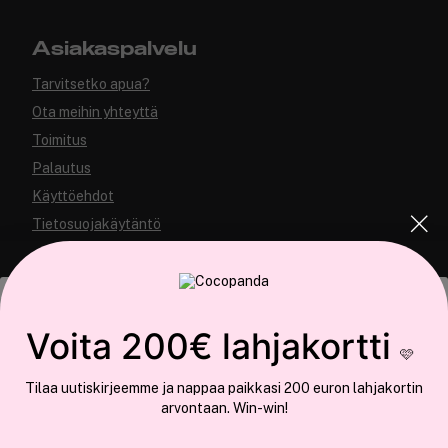
Asiakaspalvelu
Tarvitsetko apua?
Ota meihin yhteyttä
Toimitus
Palautus
Käyttöehdot
Tietosuojakäytäntö
Tämä sivusto käyttää evästeitä
Voita 200€ lahjakortti
🩷
Käytämme evästeitä tarjoamamme sisällön ja mainosten
Tilaa uutiskirjeemme ja nappaa paikkasi 200 euron lahjakortin
räätälöimiseen, sosiaalisen median ominaisuuksien tukemiseen ja
arvontaan. Win-win!
COCOPANDA.FI
kävijämäärämme analysoimiseen. Lisäksi jaamme sosiaalisen median,
mainosalan ja analytiikka-alan kumppaneillemme tietoja siitä, miten