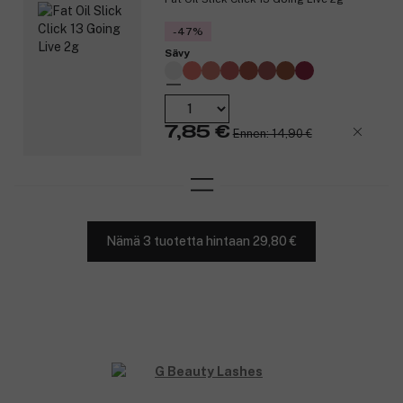
MAKEUP
-47%
Sävy
7,85 €
Ennen: 14,90 €
Nämä 3 tuotetta hintaan 29,80 €