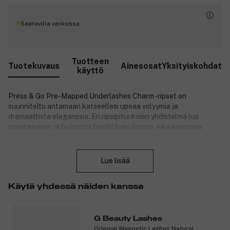
Saatavilla verkossa
Tuotteen
Tuotekuvaus
Ainesosat
Yksityiskohdat
käyttö
Press & Go Pre-Mapped Underlashes Charm -ripset on
suunniteltu antamaan katseellesi upeaa volyymia ja
dramaattista eleganssia. Eri ripsipituuksien yhdistelmä luo
monitasoisen ja huomiota herättävän ilmeen, joka korostaa
silmien luonnollista kauneutta.
Sulje
Lue lisää
Miksi Charm-ripset ovat erityiset?
Monitasoinen muotoilu: Huolellisesti valitut ripsipituudet
Käytä yhdessä näiden kanssa
luovat täyteläisen ja hienostuneen ilmeen, joka sopii mihin
tahansa tilaisuuteen.
Ennakkosuunnitellut ripsipalat: Charm-ripset on valmiiksi
G Beauty Lashes
muotoiltu sopimaan täydellisesti omien alaripsiesi linjaan,
Original Magnetic Lashes Natural