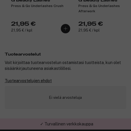
G Beauty Lashes
G Beauty Lashes
Press & Go Underlashes Crush
Press & Go Underlashes
Afterwork
21,95 €
21,95 €
21,95 € / kpl
21,95 € / kpl
Tuotearvostelut
Voit kirjoittaa tuotearvostelun ostamistasi tuotteista, kun olet
sisäänkirjautuneena asiakastilillesi.
Tuotearvostelujen ehdot
Ei vielä arvosteluja
✓ Turvallinen verkkokauppa