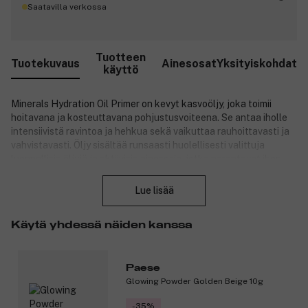
Saatavilla verkossa
Tuotteen
Tuotekuvaus
Ainesosat
Yksityiskohdat
käyttö
Minerals Hydration Oil Primer on kevyt kasvoöljy, joka toimii
hoitavana ja kosteuttavana pohjustusvoiteena. Se antaa iholle
intensiivistä ravintoa ja hehkua sekä vaikuttaa rauhoittavasti ja
vahvistavasti. Öljy sisältää runsaasti huolellisesti valittuja
luonnollisia öljyjä ja aktiivisia ainesosia, jotka parantavat ihon
Sulje
elastisuutta ja vähentävät punoitusta. Silkinpehmeä koostumus
imeytyy nopeasti, ei tuki ihohuokosia ja jättää ihon joustavaksi ja
Lue lisää
säteileväksi. Sopii täydellisesti kuivalle, herkälle ja ikääntyvälle
iholle. Voidaan käyttää sekä pohjustusvoiteena että
Käytä yhdessä näiden kanssa
päivittäisenä öljyseerumina ihonhoitorutiinissa.
Tuotenumero:
3332345
Paese
Glowing Powder Golden Beige 10g
-35%