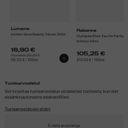
Lumene
Rabanne
Instant Glow Beauty Serum 30ml
Olympéa Elixir Eau De Parfum
Intense 50ml
16,90 €
105,25 €
Aiemmin 23,20 €
56,33 € / 100ml
210,50 € / 100ml
Tuotearvostelut
Voit kirjoittaa tuotearvostelun ostamistasi tuotteista, kun olet
sisäänkirjautuneena asiakastilillesi.
Tuotearvostelujen ehdot
Ei vielä arvosteluja