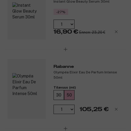
Instant Glow Beauty Serum 30ml
Vegaaninen.
-27%
Tuotenumero:
3348632
16,90 €
Ennen: 23,20 €
Rabanne
Olympéa Elixir Eau De Parfum Intense
50ml
Tilavuus (ml)
30
50
105,25 €