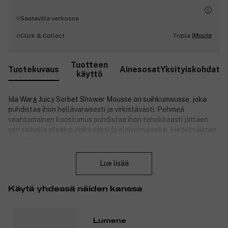
Saatavilla verkossa
Muuta
Click & Collect
Tripla |
Tuotteen
Tuotekuvaus
Ainesosat
Yksityiskohdat
käyttö
Ida Warg Juicy Sorbet Shower Mousse on suihkumousse, joka
puhdistaa ihon hellävaraisesti ja virkistävästi. Pehmeä
vaahtomainen koostumus puhdistaa ihon tehokkaasti jättäen
sen samalla sileäksi, raikkaaksi ja elinvoimaiseksi. Hedelmäisten
sorbettien inspiroima tuote tarjoaa eloisan ja miellyttävän
Sulje
suihkukokemuksen. Koostumus on kehitetty olemaan
hellävarainen iholle ja sopii päivittäiseen käyttöön.
Lue lisää
Ominaisuudet:
Käytä yhdessä näiden kanssa
Hellävarainen ja tehokas puhdistus.
Pehmeä vaahtomainen koostumus.
Jättää ihon raikkaaksi ja sileäksi.
Lumene
Virkistävä tuoksuelämys.