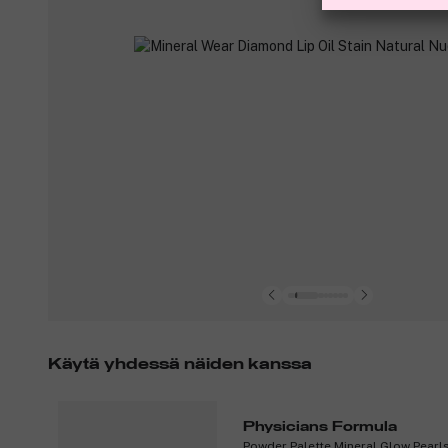
Käytä yhdessä näiden kanssa
Physicians Formula
Powder Palette Mineral Glow Pearl