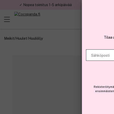
✓ Nopea toimitus 1-5 arkipäivää
✓ Tu
Tilaa 
Meikit
/
Huulet
/
Huuliöljy
Sähköposti
Rekisteröitymä
ensimmäisten 