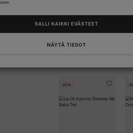
ujaan.
SALLI KAIKKI EVÄSTEET
VT Cosmetics
VT
Glucamune Cream 100ml
Cic
NÄYTÄ TIEDOT
26,00 €
2
26,00 € / 100ml
76,
-25%
-2