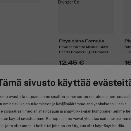
Physicians Formula
Ph
Powder Palette Mineral Glow
But
Pearls Bronzer Light Bronzer
Lus
8g
12,45 €
1
Aiemmin 16,60 €
Aie
2,77 € / 1g
16,
Tämä sivusto käyttää evästeit
Ansaitse 10% bonusta
An
mme evästeitä tarjoamamme sisällön ja mainosten räätälöimiseen, sosiaal
n ominaisuuksien tukemiseen ja kävijämäärämme analysoimiseen. Lisäksi
e sosiaalisen median, mainosalan ja analytiikka-alan kumppaneillemme tie
 miten käytät sivustoamme. Kumppanimme voivat yhdistää näitä tietoja muih
hin, joita olet antanut heille tai joita on kerätty, kun olet käyttänyt heidän