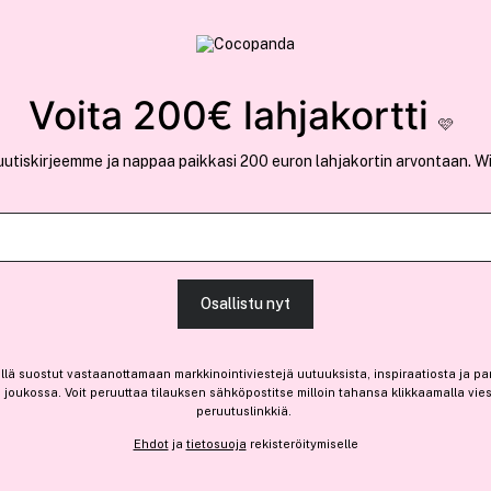
rvallinen verkkokauppa
✓ Kilpailukykyiset hi
Löydä suosikkisi 25.362 tuotteen joukosta..
Voita 200€ lahjakortti
🩷
uutiskirjeemme ja nappaa paikkasi 200 euron lahjakortin arvontaan. W
Physicians Fo
Mineral Wear Diamond Lip O
Osallistu nyt
-20%
llä suostut vastaanottamaan markkinointiviestejä uutuuksista, inspiraatiosta ja pa
11,15 €
joukossa. Voit peruuttaa tilauksen sähköpostitse milloin tahansa klikkaamalla vie
Ennen: 13,95 €
|
2,42 € / 1ml
peruutuslinkkiä.
Ehdot
ja
tietosuoja
rekisteröitymiselle
Saatavilla verkossa