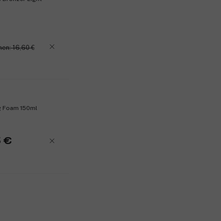
nen: 16,60 €
ng Foam 150ml
 €