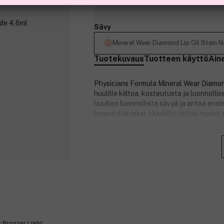
Sävy
Mineral Wear Diamond Lip Oil Stain 
Tuotekuvaus
Tuotteen käyttö
Ain
Physicians Formula Mineral Wear Diamond 
huulille kiiltoa, kosteutusta ja luonnol
huulten luonnollista sävyä ja antaa ens
lopputulokseksi. Huuliöljy jättää huulet 
Täydellinen sinulle, joka haluat hoitavan
Tuotenumero:
3357587
s Bronzer Light