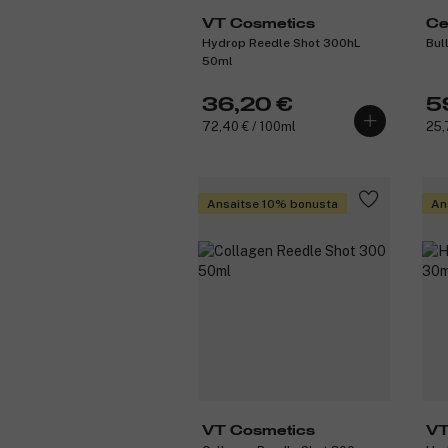
VT Cosmetics
Ce
Hydrop Reedle Shot 300hL
Bul
50ml
36,20 €
5
72,40 € / 100ml
25,
Ansaitse 10% bonusta
An
VT Cosmetics
VT