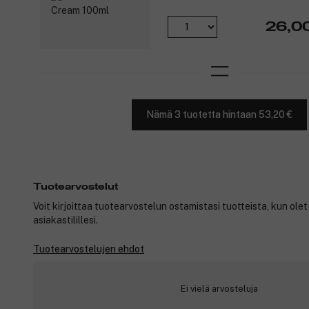
26,0
Nämä 3 tuotetta hintaan 53,20 €
Tuotearvostelut
Voit kirjoittaa tuotearvostelun ostamistasi tuotteista, kun ole
asiakastilillesi.
Tuotearvostelujen ehdot
Ei vielä arvosteluja