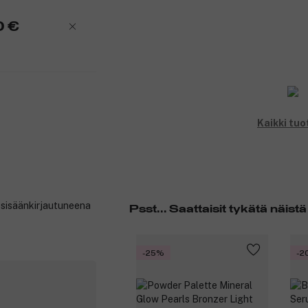
0 €
Kaikki tuo
t sisäänkirjautuneena
Psst... Saattaisit tykätä näistä
-25%
-2