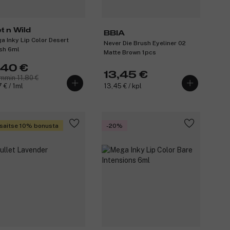
t n Wild
BBIA
a Inky Lip Color Desert
Never Die Brush Eyeliner 02
sh 6ml
Matte Brown 1pcs
,40 €
13,45 €
mmin 11,80 €
7 € / 1ml
13,45 € / kpl
saitse 10% bonusta
-20%