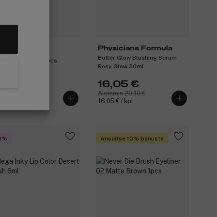
Physicians Formula
 Cosmetics
Butter Glow Blushing Serum
a Reti-A Mask 30pcs
Rosy Glow 30ml
16,05 €
6,90 €
Aiemmin 20,10 €
86 € / 1kg
16,05 € / kpl
0%
Ansaitse 10% bonusta