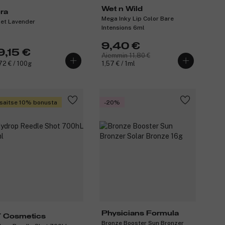
Wet n Wild
ra
Mega Inky Lip Color Bare
let Lavender
Intensions 6ml
9,40 €
9,15 €
Aiemmin 11,80 €
72 € / 100g
1,57 € / 1ml
saitse 10% bonusta
-20%
Physicians Formula
 Cosmetics
Bronze Booster Sun Bronzer