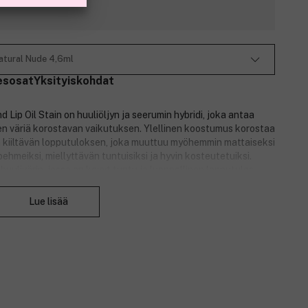
Natural Nude 4,6ml
esosat
Yksityiskohdat
Lip Oil Stain on huuliöljyn ja seerumin hybridi, joka antaa
lisen väriä korostavan vaikutuksen. Ylellinen koostumus korostaa
in kiiltävän lopputuloksen, joka muuttuu myöhemmin mattaiseksi
pehmeiksi, miellyttävän tuntuisiksi ja hyvin kosteutetuiksi.
 huulivärin, jossa on kevyt tuntu ja luonnollinen lopputulos.
Sulje
Lue lisää