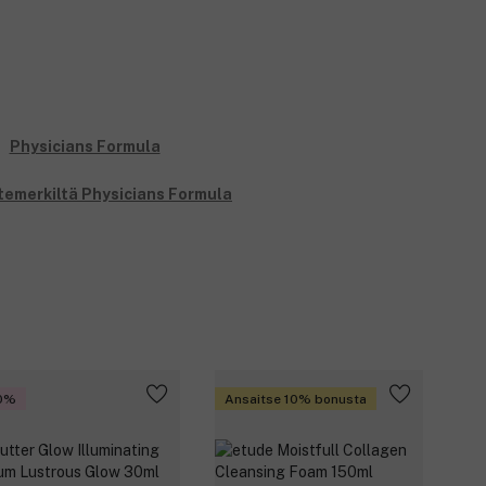
temerkiltä Physicians Formula
0%
Ansaitse 10% bonusta