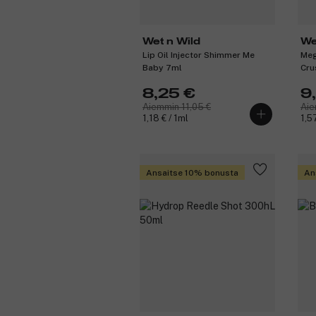
Wet n Wild
We
Lip Oil Injector Shimmer Me
Meg
Baby 7ml
Cru
8,25 €
9
Aiemmin 11,05 €
Aie
1,18 € / 1ml
1,5
Ansaitse 10% bonusta
An