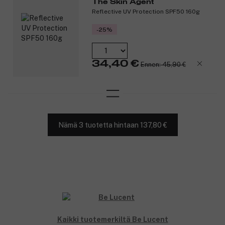
The Skin Agent
250 ml vesisäiliö.
Reflective UV Protection SPF50 160g
3 suutinta mukana.
-25%
Tuotenumero:
3359053
34,40 €
Ennen: 45,90 €
Nämä 3 tuotetta hintaan 137,80 €
Kaikki tuotemerkiltä Be Lucent