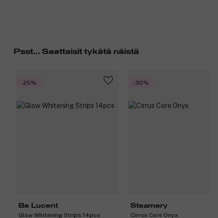
Psst... Saattaisit tykätä näistä
-25%
-30%
Be Lucent
Steamery
Glow Whitening Strips 14pcs
Cirrus Core Onyx