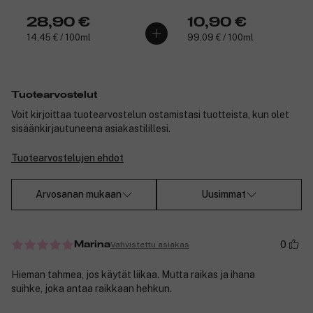
28,90 €
10,90 €
14,45 € / 100ml
99,09 € / 100ml
Tuotearvostelut
Voit kirjoittaa tuotearvostelun ostamistasi tuotteista, kun olet
sisäänkirjautuneena asiakastilillesi.
Tuotearvostelujen ehdot
Arvosanan mukaan
Uusimmat
0
Vahvistettu asiakas
Marina
Hieman tahmea, jos käytät liikaa. Mutta raikas ja ihana
suihke, joka antaa raikkaan hehkun.