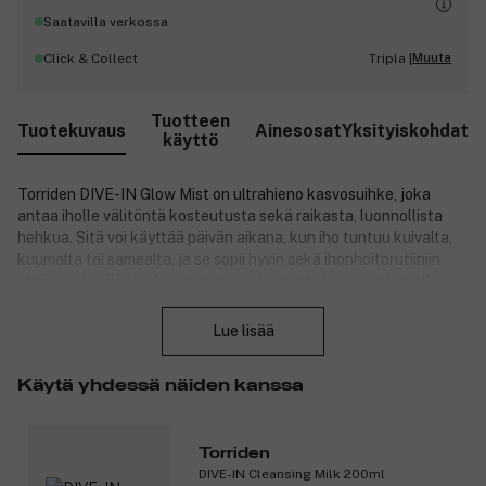
Saatavilla verkossa
Muuta
Click & Collect
Tripla |
Tuotteen
Tuotekuvaus
Ainesosat
Yksityiskohdat
käyttö
Torriden DIVE-IN Glow Mist on ultrahieno kasvosuihke, joka
antaa iholle välitöntä kosteutusta sekä raikasta, luonnollista
hehkua. Sitä voi käyttää päivän aikana, kun iho tuntuu kuivalta,
kuumalta tai samealta, ja se sopii hyvin sekä ihonhoitorutiiniin
että meikin päälle. Koostumus on rikastettu hyaluronihapolla,
Sulje
keram ideilla ja pantenolilla, jotka auttavat kosteuttamaan,
pehmentämään ja pitämään ihon raikkaana koko päivän.
Lue lisää
Koristeelliset keramideja sisältävät helmet antavat tuotteelle
hehkuvan ilmeen, samalla kun koostumus auttaa antamaan
Käytä yhdessä näiden kanssa
iholle terveen ja kosteutetun lopputuloksen. Suihke on
mentoliton ja sisältää ksylitolia, joka antaa iholle hellävaraisen ja
viilentävän tunteen. Se sopii myös herkälle iholle, ja sitä voi
käyttää virkistävänä suihkeena treenin jälkeen, toimistolla tai
Torriden
DIVE-IN Cleansing Milk 200ml
silloin, kun iho tarvitsee lisämukavuutta. DIVE-IN Glow Mist -