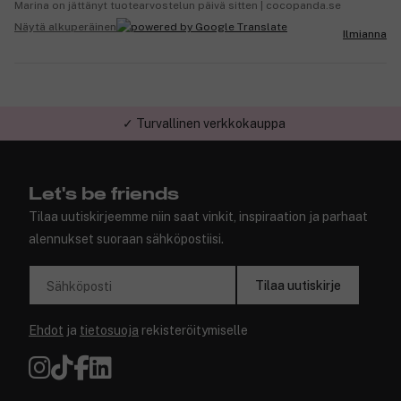
Marina on jättänyt tuotearvostelun päivä sitten | cocopanda.se
Näytä alkuperäinen
Ilmianna
✓ Turvallinen verkkokauppa
Let's be friends
Tilaa uutiskirjeemme niin saat vinkit, inspiraation ja parhaat
alennukset suoraan sähköpostiisi.
Tilaa uutiskirje
Sähköposti
Ehdot
ja
tietosuoja
rekisteröitymiselle