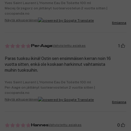
Yves Saint Laurent L'Homme Eau De Toilette 100 ml
Maciej Grzegorz on jättänyt tuotearvostelun 2 vuotta sitten |
cocopanda.no
Näytä alkuperäinen
Ilmianna
1
Vahvistettu asiakas
Per-Aage
Paras tuoksu ikinä! Ostin sen ensimmäisen kerran noin 16
vuotta sitten, enkä ole koskaan harkinnut vaihtamista
muihin tuoksuihin.
Yves Saint Laurent L'Homme Eau De Toilette 100 ml
Per-Aage on jättänyt tuotearvostelun 2 vuotta sitten |
cocopanda.no
Näytä alkuperäinen
Ilmianna
0
Vahvistettu asiakas
Hannes