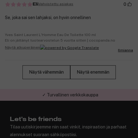
0
Vahvistettu asiakas
Eli
Se, joka sai sen lahjaksi, on hyvin onnellinen
Yves Saint Laurent L'Homme Eau De Toilette 100 ml
Eli on jättänyt tuotearvostelun 5 vuotta sitten | cocopanda.no
Näytä alkuperäinen
Ilmianna
Näytä vähemmän
Näytä enemmän
✓ Turvallinen verkkokauppa
Let's be friends
Tilaa uutiskirjeemme niin saat vinkit, inspiraation ja parhaat
alennukset suoraan sähköpostiisi.