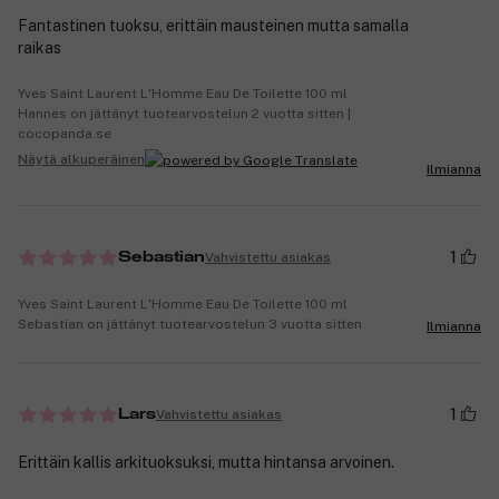
Fantastinen tuoksu, erittäin mausteinen mutta samalla
raikas
Yves Saint Laurent L'Homme Eau De Toilette 100 ml
Hannes on jättänyt tuotearvostelun 2 vuotta sitten |
cocopanda.se
Näytä alkuperäinen
Ilmianna
1
Vahvistettu asiakas
Sebastian
Yves Saint Laurent L'Homme Eau De Toilette 100 ml
Sebastian on jättänyt tuotearvostelun 3 vuotta sitten
Ilmianna
1
Vahvistettu asiakas
Lars
Erittäin kallis arkituoksuksi, mutta hintansa arvoinen.