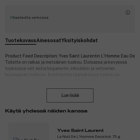
Saatavilla verkossa
Tuotekuvaus
Ainesosat
Yksityiskohdat
Product Feed Description: Yves Saint Laurentin L'Homme Eau De
Toilette on raikas ja metsäinen tuoksu. Eloisassa ja kevyessä
tuoksussa voit aistia begamotin, inkiväärin ja vetiverian
huumaavan tuoksun. Kontrasteja täynnä oleva tuoksu on
ainutlaatuinen yhdistelmä ylellisyyttä, taidetta ja moderniutta
Sulje
sekä ajatonta tyylikkyyttä.
Lue lisää
Tuotenumero:
3101663
Käytä yhdessä näiden kanssa
Yves Saint Laurent
La Nuit De L'Homme Deostick 75 g