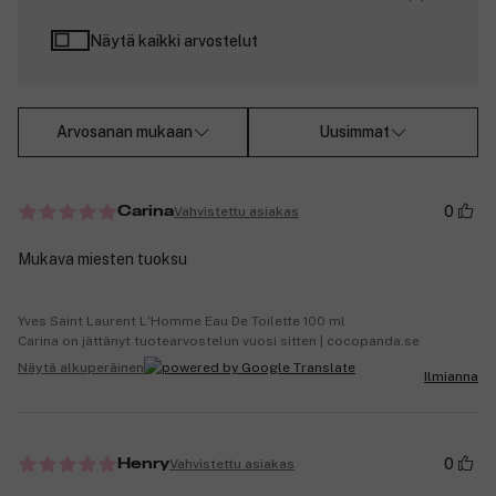
Näytä kaikki arvostelut
Arvosanan mukaan
Uusimmat
0
Vahvistettu asiakas
Carina
Mukava miesten tuoksu
Yves Saint Laurent L'Homme Eau De Toilette 100 ml
Carina on jättänyt tuotearvostelun vuosi sitten | cocopanda.se
Näytä alkuperäinen
Ilmianna
0
Vahvistettu asiakas
Henry