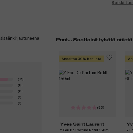
Kaikki tu
t sisäänkirjautuneena
Psst... Saattaisit tykätä näistä
Ansaitse 30% bonusta
An
(73)
(8)
(0)
(1)
(1)
(83)
Yves Saint Laurent
Yv
Y Eau De Parfum Refill 150ml
Y E