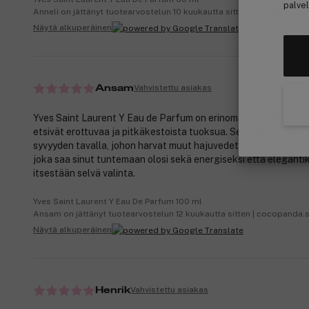
palvel
Anneli on jättänyt tuotearvostelun 10 kuukautta sitten | cocopanda.s
Näytä alkuperäinen
Vahvistettu asiakas
Ansam
Yves Saint Laurent Y Eau de Parfum on erinomainen sijoitus niil
etsivät erottuvaa ja pitkäkestoista tuoksua. Se yhdistää raikk
syvyyden tavalla, johon harvat muut hajuvedet pystyvät. Jos h
joka saa sinut tuntemaan olosi sekä energiseksi että elegantik
itsestään selvä valinta.
Yves Saint Laurent Y Eau De Parfum 100 ml
Ansam on jättänyt tuotearvostelun 12 kuukautta sitten | cocopanda.
Näytä alkuperäinen
Vahvistettu asiakas
Henrik