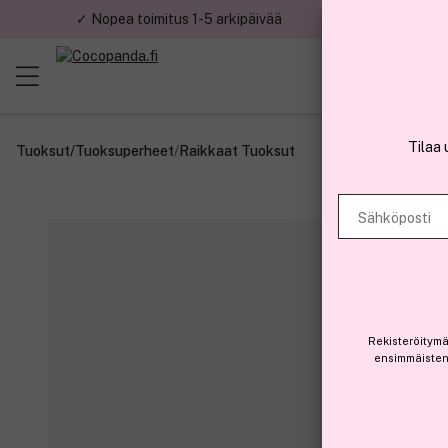
✓ Nopea toimitus 1-5 arkipäivää
✓ Tu
Tilaa 
Tuoksut
/
Tuoksuperheet
/
Raikkaat Tuoksut
Sähköposti
Rekisteröitymä
ensimmäisten 