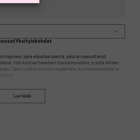
esosat
Yksityiskohdat
on hajuvesi, joka edustaa miestä, joka on saavuttanut
määriä. Hän kohtaa haasteet itsevarmuudella, ei pidä mitään
päin. Tämä tuoksu on luotu modernille, kunnianhimoiselle ja
ysähdy.
Sulje
Lue lisää
ue Ropionin kehittämä Y Eau De Parfum on intensiivinen
autuu raikkaalla räjähdyksellä bergamotilla, inkiväärillä ja
 elinvoimaisen ja energisen alun. Tuoksun sydämessä vihreä
min kanssa luoden urheilullisen ja aromaattisen ilmeen.
n syvyyden, jossa on sensuellia meripihkaa, olibanumia ja