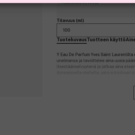
Saatavilla verkossa
Tilavuus (ml)
100
Tuotekuvaus
Tuotteen käyttö
Ain
Y Eau De Parfum Yves Saint Laurentilta 
unelmansa ja tavoittelee aina uusia pää
itsestäänselvyytenä ja jatkaa aina eteen
dynaamiselle miehelle, joka ei koskaan p
Legendaarisen parfyymintekijän Dominiq
valkoinen ja tumma fougère-tuoksu. Se av
hedelmäisellä omena-akordilla, joka tuo
salvia ja kataja tasapainottavat geraniu
Pohjatuoksu antaa tuoksulle maskuliinise
tonkapapuja.