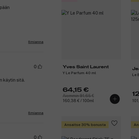
mpään
Ilmianna
0
Yves Saint Laurent
Je
Y Le Parfum 40 ml
Le 
 käytin sitä.
64,15 €
1
Aiemmin 91,65 €
160,38 € / 100ml
101
Ilmianna
Ansaitse 30% bonusta
An
0