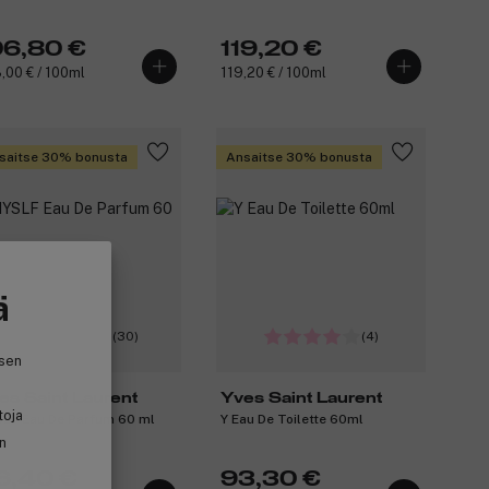
06,80 €
119,20 €
,00 € / 100ml
119,20 € / 100ml
saitse 30% bonusta
Ansaitse 30% bonusta
ä
(30)
(4)
isen
es Saint Laurent
Yves Saint Laurent
toja
LF Eau De Parfum 60 ml
Y Eau De Toilette 60ml
in
6,40 €
93,30 €