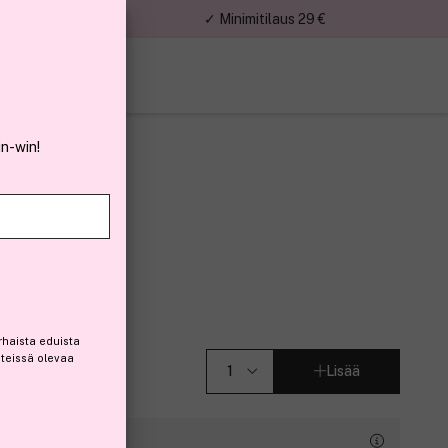
nnat
✓ Minimitilaus 29 €
in-win!
rent
3)
rhaista eduista
steissä olevaa
Lisää