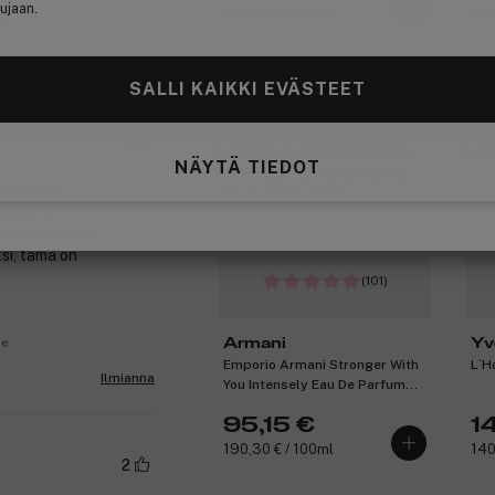
ujaan.
124,05 € / 100ml
160
e
Ilmianna
SALLI KAIKKI EVÄSTEET
Ansaitse 10% bonusta
An
0
NÄYTÄ TIEDOT
le, jotka
auden ja
aluat tuoksun,
si, tämä on
(101)
se
Armani
Yv
Emporio Armani Stronger With
L`H
Ilmianna
You Intensely Eau De Parfum
Men 50ml
95,15 €
1
190,30 € / 100ml
140
2