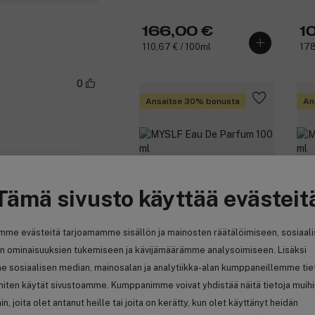
166,00 €
1
110,67 € / 100ml
178
0
Ansaitse 30% bonusta
An
o
Ilmianna
Tämä sivusto käyttää evästeit
(30)
mme evästeitä tarjoamamme sisällön ja mainosten räätälöimiseen, sosiaal
0
n ominaisuuksien tukemiseen ja kävijämäärämme analysoimiseen. Lisäksi
Yves Saint Laurent
Yv
e sosiaalisen median, mainosalan ja analytiikka-alan kumppaneillemme tie
MYSLF Eau De Parfum 100 ml
MYS
 miten käytät sivustoamme. Kumppanimme voivat yhdistää näitä tietoja muih
hin, joita olet antanut heille tai joita on kerätty, kun olet käyttänyt heidän
124,05 €
9