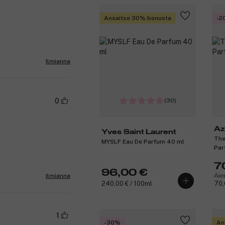
Ansaitse 30% bonusta
-2
Ilmianna
(30)
0
Az
Yves Saint Laurent
The
MYSLF Eau De Parfum 40 ml
Par
7
96,00 €
Aie
Ilmianna
240,00 € / 100ml
70,
1
-30%
An