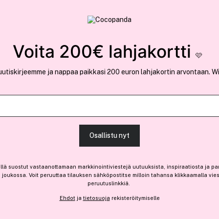
rvallinen verkkokauppa
✓ Kilpailukykyiset hi
Löydä suosikkisi 25.514 tuotteen joukosta..
Voita 200€ lahjakortti
🩷
uutiskirjeemme ja nappaa paikkasi 200 euron lahjakortin arvontaan. W
Ansaitse 30% bonusta
Yves Saint Lau
Osallistu nyt
Y Eau De Parfum 100 ml
(83)
Lue tuotearvosteluja (4
llä suostut vastaanottamaan markkinointiviestejä uutuuksista, inspiraatiosta ja pa
132,70 €
joukossa. Voit peruuttaa tilauksen sähköpostitse milloin tahansa klikkaamalla vie
peruutuslinkkiä.
132,70 € / 100ml
Ehdot
ja
tietosuoja
rekisteröitymiselle