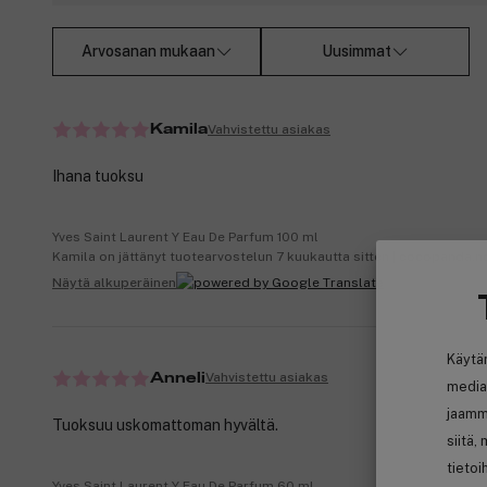
Arvosanan mukaan
Uusimmat
Vahvistettu asiakas
Kamila
Ihana tuoksu
Yves Saint Laurent Y Eau De Parfum 100 ml
Kamila on jättänyt tuotearvostelun 7 kuukautta sitten | cocopanda.n
Näytä alkuperäinen
Käytä
Vahvistettu asiakas
Anneli
media
jaamm
Tuoksuu uskomattoman hyvältä.
siitä,
tietoi
Yves Saint Laurent Y Eau De Parfum 60 ml