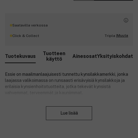
Saatavilla verkossa
Muuta
Click & Collect
Tripla |
Tuotteen
Tuotekuvaus
Ainesosat
Yksityiskohdat
käyttö
Essie on maailmanlaajuisesti tunnettu kynsilakkamerkki, jonka
laajassa valikoimassa on runsaasti erisävyisiä kynsilakkoja ja
erilaisia kynsienhoitotuotteita, jotka tekevät kynsistä
vahvemmat, terveemmät ja kauniimmat.
Tuotenumero:
3019769
Sulje
Lue lisää