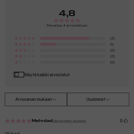
4,8
Perustuu 4 arvosteluun
(3)
(1)
(0)
(0)
(0)
Näytä kaikki arvostelut
Arvosanan mukaan
Uusimmat
0
Vahvistettu asiakas
Mehrdad
Oli hyvä