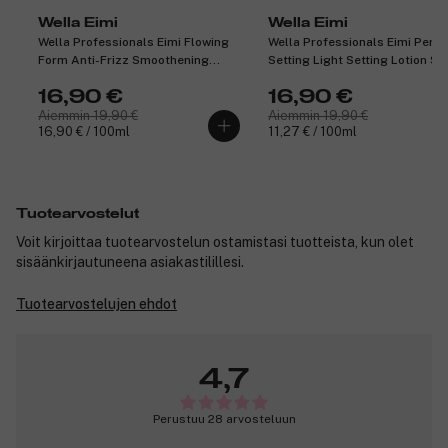
Wella Eimi
Wella Eimi
Wella Professionals Eimi Flowing
Wella Professionals Eimi Perfe
Form Anti-Frizz Smoothening
Setting Light Setting Lotion Sp
Balm 100 ml
150 ml
16,90 €
16,90 €
Aiemmin 19,90 €
Aiemmin 19,90 €
16,90 € / 100ml
11,27 € / 100ml
Tuotearvostelut
Voit kirjoittaa tuotearvostelun ostamistasi tuotteista, kun olet
sisäänkirjautuneena asiakastilillesi.
Tuotearvostelujen ehdot
4,7
Perustuu 28 arvosteluun