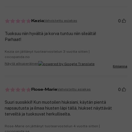
0
Vahvistettu asiakas
Kezia
Tuoksuu niin hyvältä ja korva tuntuu niin sileältä!
Parhaat!
Kezia on jättänyt tuotearvostelun 3 vuotta sitten |
cocopanda.no
Näytä alkuperäinen
Ilmianna
0
Vahvistettu asiakas
Rose-Marie
Suuri suosikki!! Kun muotoilen hiuksiani, käytän pientä
napsautusta ja ilmaa hiusten läpi tällä, hiukset näyttävät
terveiltä ja tuoksuvat herkulliselta.
Rose-Marie on jättänyt tuotearvostelun 4 vuotta sitten |
cocopanda.se