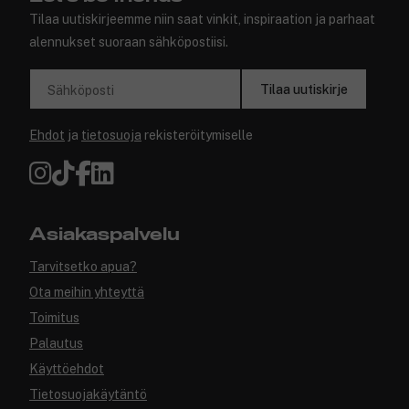
Tilaa uutiskirjeemme niin saat vinkit, inspiraation ja parhaat
alennukset suoraan sähköpostiisi.
Tilaa uutiskirje
Sähköposti
Ehdot
ja
tietosuoja
rekisteröitymiselle
Asiakaspalvelu
Tarvitsetko apua?
Ota meihin yhteyttä
Toimitus
Palautus
Käyttöehdot
Tietosuojakäytäntö