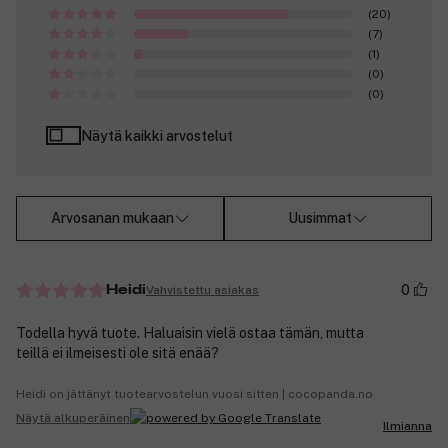
(20)
(7)
(1)
(0)
(0)
Näytä kaikki arvostelut
Arvosanan mukaan
Uusimmat
0
Vahvistettu asiakas
Heidi
Todella hyvä tuote. Haluaisin vielä ostaa tämän, mutta
teillä ei ilmeisesti ole sitä enää?
Heidi on jättänyt tuotearvostelun vuosi sitten | cocopanda.no
Näytä alkuperäinen
Ilmianna