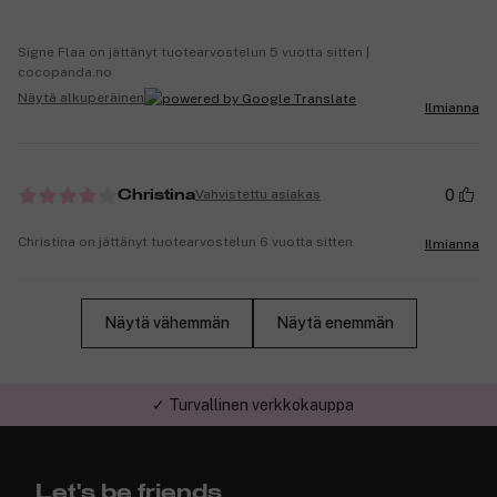
Signe Flaa on jättänyt tuotearvostelun 5 vuotta sitten |
cocopanda.no
Näytä alkuperäinen
Ilmianna
0
Vahvistettu asiakas
Christina
Christina on jättänyt tuotearvostelun 6 vuotta sitten
Ilmianna
Näytä vähemmän
Näytä enemmän
✓ Turvallinen verkkokauppa
Let's be friends