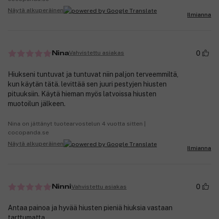
Näytä alkuperäinen
Ilmianna
0
Vahvistettu asiakas
Nina
Hiukseni tuntuvat ja tuntuvat niin paljon terveemmiltä,
kun käytän tätä. levittää sen juuri pestyjen hiusten
pituuksiin. Käytä hieman myös latvoissa hiusten
muotoilun jälkeen.
Nina on jättänyt tuotearvostelun 4 vuotta sitten |
cocopanda.se
Näytä alkuperäinen
Ilmianna
0
Vahvistettu asiakas
Ninni
Antaa painoa ja hyvää hiusten pieniä hiuksia vastaan
tarttumatta