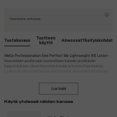
Saatavilla verkossa
Tuotteen
Tuotekuvaus
Ainesosat
Yksityiskohdat
käyttö
Wella Professionalsin Eimi Perfect Me Lightweight BB Lotion -
hiusvoiteen avulla saat luonnollisen kauniin ja kiiltävän
lopputuloksen. Upea hiusvoide korjaa ja kosteuttaa hiuksia.
Lisäksi se vähentää hiusten pörröisyyttä, kesyttää karkailevat
hiussortuvat ja suojaa hiuksia muotoiluvälineiden lämmöltä.
Sulje
Tuotenumero:
3065757
Lue lisää
Käytä yhdessä näiden kanssa