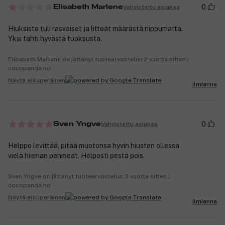
0
Vahvistettu asiakas
Elisabeth Marlene
Hiuksista tuli rasvaiset ja litteät määrästä riippumatta.
Yksi tähti hyvästä tuoksusta.
Elisabeth Marlene on jättänyt tuotearvostelun 2 vuotta sitten |
cocopanda.no
Näytä alkuperäinen
Ilmianna
0
Vahvistettu asiakas
Sven Yngve
Helppo levittää, pitää muotonsa hyvin hiusten ollessa
vielä hieman pehmeät. Helposti pestä pois.
Sven Yngve on jättänyt tuotearvostelun 3 vuotta sitten |
cocopanda.no
Näytä alkuperäinen
Ilmianna