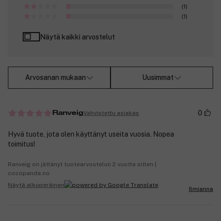
(1)
(1)
Näytä kaikki arvostelut
Arvosanan mukaan
Uusimmat
0
Vahvistettu asiakas
Ranveig
Hyvä tuote, jota olen käyttänyt useita vuosia. Nopea
toimitus!
Ranveig on jättänyt tuotearvostelun 2 vuotta sitten |
cocopanda.no
Näytä alkuperäinen
Ilmianna