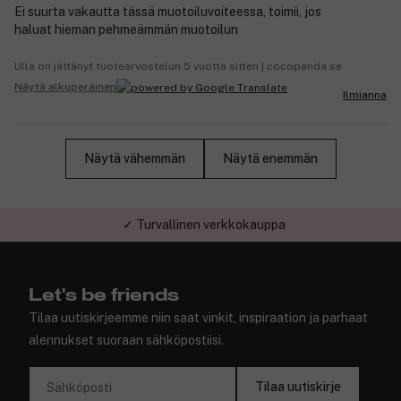
Ei suurta vakautta tässä muotoiluvoiteessa, toimii, jos
haluat hieman pehmeämmän muotoilun
Ulla on jättänyt tuotearvostelun 5 vuotta sitten | cocopanda.se
Näytä alkuperäinen
Ilmianna
Näytä vähemmän
Näytä enemmän
✓ Turvallinen verkkokauppa
Let's be friends
Tilaa uutiskirjeemme niin saat vinkit, inspiraation ja parhaat
alennukset suoraan sähköpostiisi.
Tilaa uutiskirje
Sähköposti