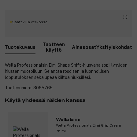
Saatavilla verkossa
Tuotteen
Tuotekuvaus
Ainesosat
Yksityiskohdat
käyttö
Wella Professionalsin Eimi Shape Shift -hiusvaha sopii lyhyiden
hiusten muotoiluun. Se antaa rosoisen ja luonnollisen
lopputuloksen sekä upeaa kiiltoa hiuksillesi.
Tuotenumero:
3065765
Käytä yhdessä näiden kanssa
Wella Eimi
Wella Professionals Eimi Grip Cream
75 ml