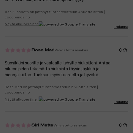
Åse Elisabeth on jättänyt tuotearvostelun 4 vuotta sitten |
cocopanda.no
Näytä alkuperäinen
Ilmianna
0
Vahvistettu asiakas
Rose Mari
Suosikkini suorille ja vaalealle, lyhyille hiuksilleni. Antaa
oikean pidon tekemättä hiuksista täysin jäykkiä ja
hienoja kiiltoa. Tuoksuu myös tuoreelta ja hyvältä.
Rose Mari on jättänyt tuotearvostelun 5 vuotta sitten |
cocopanda.no
Näytä alkuperäinen
Ilmianna
0
Vahvistettu asiakas
Siri Mette