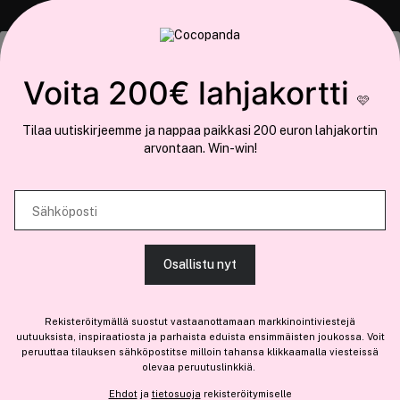
COCOPANDA.FI
Tämä sivusto käyttää evästeitä
Voita 200€ lahjakortti
Meistä
🩷
Käytämme evästeitä tarjoamamme sisällön ja mainosten
Liity jäseneksi
Tilaa uutiskirjeemme ja nappaa paikkasi 200 euron lahjakortin
räätälöimiseen, sosiaalisen median ominaisuuksien tukemiseen ja
arvontaan. Win-win!
kävijämäärämme analysoimiseen. Lisäksi jaamme sosiaalisen median,
mainosalan ja analytiikka-alan kumppaneillemme tietoja siitä, miten
käytät sivustoamme. Kumppanimme voivat yhdistää näitä tietoja muihin
Sähköposti
Olemme osa
Brandsdal Group AS
tietoihin, joita olet antanut heille tai joita on kerätty, kun olet käyttänyt
heidän palvelujaan.
Jos haluat henkilökohtaista neuvoa ammattitason hiustuotteista,
Osallistu nyt
klikkaa
tästä
.
SALLI KAIKKI EVÄSTEET
Rekisteröitymällä suostut vastaanottamaan markkinointiviestejä
uutuuksista, inspiraatiosta ja parhaista eduista ensimmäisten joukossa. Voit
peruuttaa tilauksen sähköpostitse milloin tahansa klikkaamalla viesteissä
olevaa peruutuslinkkiä.
NÄYTÄ TIEDOT
Ehdot
ja
tietosuoja
rekisteröitymiselle