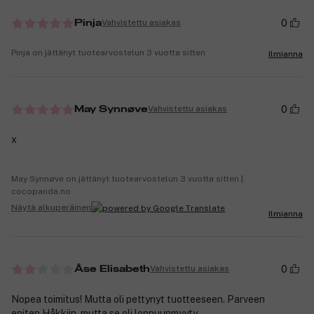
0
Vahvistettu asiakas
Pinja
Pinja on jättänyt tuotearvostelun 3 vuotta sitten
Ilmianna
0
Vahvistettu asiakas
May Synnøve
x
May Synnøve on jättänyt tuotearvostelun 3 vuotta sitten |
cocopanda.no
Näytä alkuperäinen
Ilmianna
0
Vahvistettu asiakas
Åse Elisabeth
Nopea toimitus! Mutta oli pettynyt tuotteeseen. Parveen
eniten Håkkiin, mutta se oli loppuunmyyty.