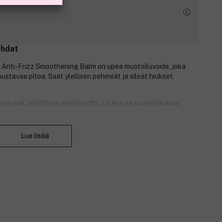
ohdat
m Anti-Frizz Smoothening Balm on upea muotoiluvoide, joka
ustavaa pitoa. Saat ylellisen pehmeät ja sileät hiukset.
rtuvat ja hillitsee pörröisyyttä. Lisäksi se suojaa hiuksia
en, hiustenkuivaajien ja kihartimien, aiheuttamilta
Sulje
8
Lue lisää