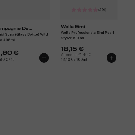
(291)
Wella Eimi
mpagnie De
Wella Professionals Eimi Pearl
uid Soap (Glass Bottle) Wild
ovence
Styler 150 ml
e 495ml
18,15 €
1,90 €
Aiemmin 21,40 €
80 € / 1l
12,10 € / 100ml