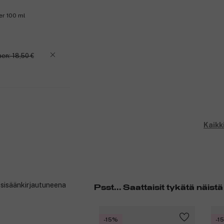
er 100 ml
en: 18,50 €
Kaikk
t sisäänkirjautuneena
Psst... Saattaisit tykätä näistä
-15%
-1