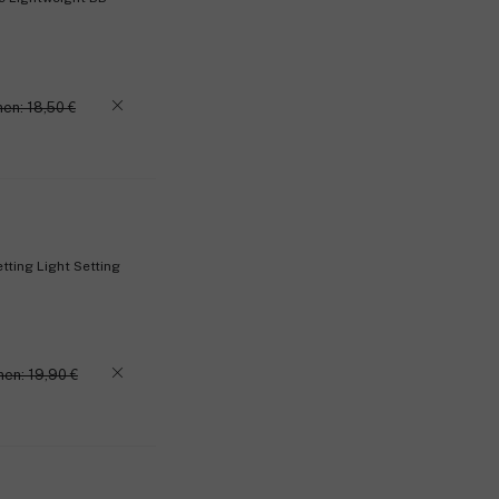
en: 18,50 €
tting Light Setting
nen: 19,90 €