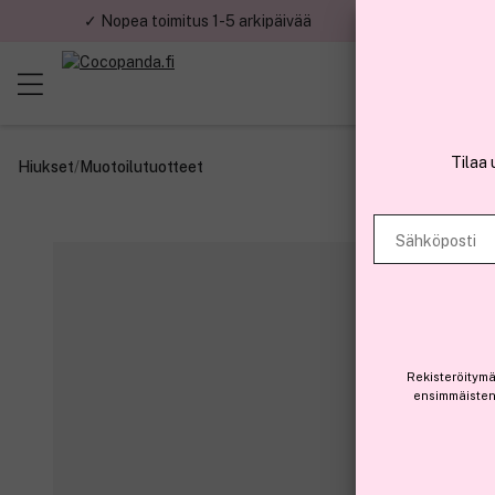
✓ Nopea toimitus 1-5 arkipäivää
✓ Tu
Tilaa 
Hiukset
/
Muotoilutuotteet
Sähköposti
Rekisteröitymä
ensimmäisten 