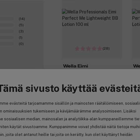
(14)
(5)
(3)
(1)
(0)
(28)
Wella Eimi
We
Wella Professionals Eimi
Wel
Perfect Me Lightweight BB
Per
Lotion 100 ml
Lot
Tämä sivusto käyttää evästeit
15,70 €
1
Aiemmin 18,50 €
Aie
15,70 € / 100ml
11,
mme evästeitä tarjoamamme sisällön ja mainosten räätälöimiseen, sosiaal
n ominaisuuksien tukemiseen ja kävijämäärämme analysoimiseen. Lisäksi
0
e sosiaalisen median, mainosalan ja analytiikka-alan kumppaneillemme tie
-15%
-1
 miten käytät sivustoamme. Kumppanimme voivat yhdistää näitä tietoja muih
hin, joita olet antanut heille tai joita on kerätty, kun olet käyttänyt heidän