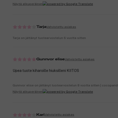
Näytä alkuperäinen
Vahvistettu asiakas
Tarja
Tarja on jättänyt tuotearvostelun 6 vuotta sitten
Vahvistettu asiakas
Gunnvor elise
Upea tuote kiharoille hiuksilleni KIITOS
Gunnvor elise on jättänyt tuotearvostelun 8 vuotta sitten | cocopan
Näytä alkuperäinen
Vahvistettu asiakas
Kari