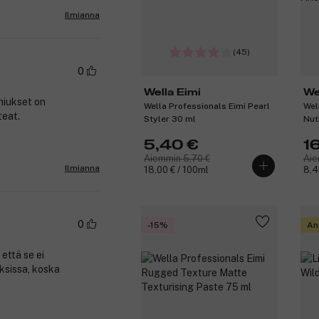
Ilmianna
(45)
0
Wella Eimi
We
 hiukset on
Wella Professionals Eimi Pearl
Wel
teat.
Styler 30 ml
Nut
Fri
5,40 €
1
Aiemmin 5,70 €
Aie
Ilmianna
18,00 € / 100ml
8,4
0
-15%
An
 että se ei
uksissa, koska