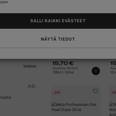
ujaan.
Ilmianna
SALLI KAIKKI EVÄSTEET
(27)
0
NÄYTÄ TIEDOT
Wella Eimi
We
Wella Professionals Eimi Root
Wel
Shoot 200 ml
Lif
15,70 €
1
Ilmianna
Aiemmin 18,50 €
Aie
7,85 € / 100ml
10,
0
-5%
-1
ityistä