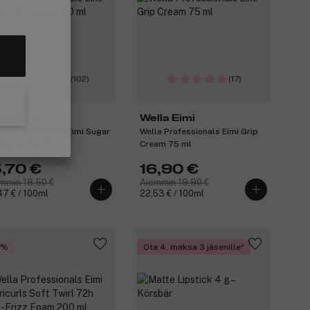
(102)
(17)
lla Eimi
Wella Eimi
la Professionals Eimi Sugar
Wella Professionals Eimi Grip
t Spray 150 ml
Cream 75 ml
5,70 €
16,90 €
mmin 18,50 €
Aiemmin 19,90 €
47 € / 100ml
22,53 € / 100ml
5%
Ota 4, maksa 3 jäsenille