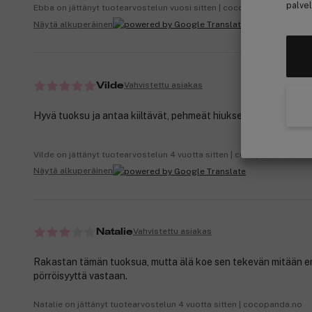
palvel
Ebba on jättänyt tuotearvostelun vuosi sitten | cocopanda.se
Näytä alkuperäinen
Vahvistettu asiakas
Vilde
Hyvä tuoksu ja antaa kiiltävät, pehmeät hiukset
Vilde on jättänyt tuotearvostelun 4 vuotta sitten | cocopanda.no
Näytä alkuperäinen
Vahvistettu asiakas
Natalie
Rakastan tämän tuoksua, mutta älä koe sen tekevän mitään er
pörröisyyttä vastaan.
Natalie on jättänyt tuotearvostelun 4 vuotta sitten | cocopanda.no