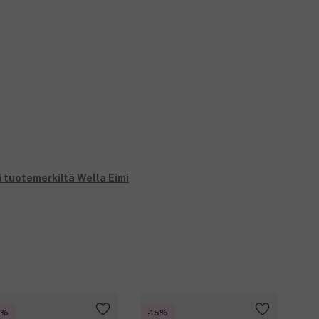
i tuotemerkiltä Wella Eimi
5%
-15%