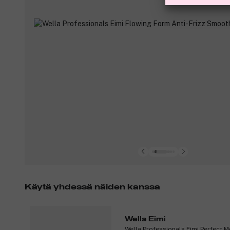
Käytä yhdessä näiden kanssa
Wella Eimi
Wella Professionals Eimi Perfect M