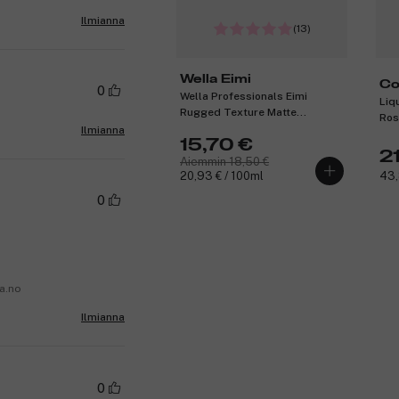
Ilmianna
(13)
Wella Eimi
Co
0
Wella Professionals Eimi
Liq
Pr
Rugged Texture Matte
Ros
Texturising Paste 75 ml
Ilmianna
15,70 €
2
Aiemmin 18,50 €
20,93 € / 100ml
43,
0
da.no
Ilmianna
0