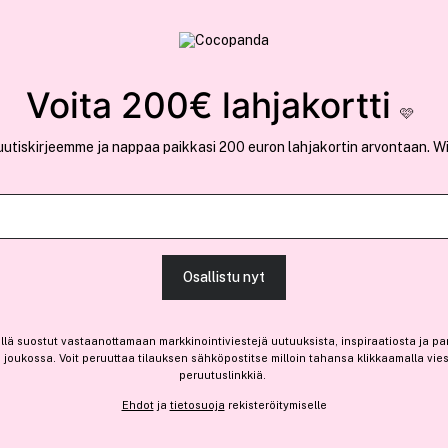
rvallinen verkkokauppa
✓ Kilpailukykyiset hi
Löydä suosikkisi 25.426 tuotteen joukosta..
Voita 200€ lahjakortti
🩷
uutiskirjeemme ja nappaa paikkasi 200 euron lahjakortin arvontaan. W
Wella Eimi
Wella Professionals Eimi 
Osallistu nyt
100 ml
(23)
Lue tuotearvosteluja (12
llä suostut vastaanottamaan markkinointiviestejä uutuuksista, inspiraatiosta ja pa
joukossa. Voit peruuttaa tilauksen sähköpostitse milloin tahansa klikkaamalla vie
-15%
Vain 3 varastossa
peruutuslinkkiä.
16,90 €
Ehdot
ja
tietosuoja
rekisteröitymiselle
Ennen: 19,90 €
|
16,90 € / 100ml