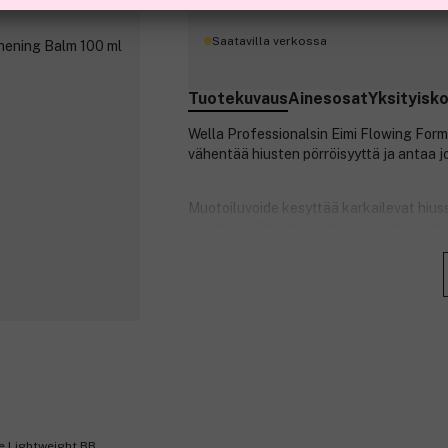
Saatavilla verkossa
Tuotekuvaus
Ainesosat
Yksityisk
Wella Professionalsin Eimi Flowing For
vähentää hiusten pörröisyyttä ja antaa jo
Muotoiluvoide kesyttää karkailevat hiusso
muotoiluvälineiden, kuten suoristusrautoj
lämpövaurioilta. Tuotenumero:
306574
e Lightweight BB