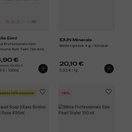
(6)
lla Eimi
IDUN Minerals
la Professionals Eimi
Matte Lipstick 4 g – Körsbär
ricurls Soft Twirl 72h Anti-
zz Foam 200 ml
6,90 €
20,10 €
mmin 19,90 €
5 € / 100ml
5,03 € / 1g
saitse 10% bonusta
-15%