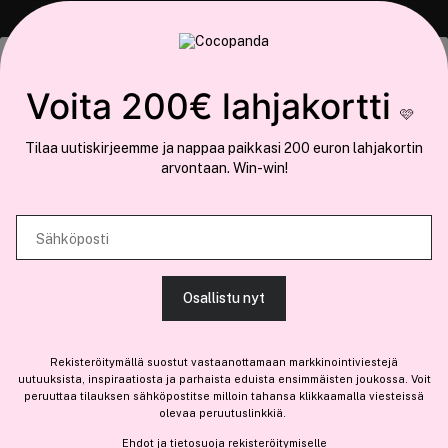
COCOPANDA.FI
Tämä sivusto käyttää evästeitä
Voita 200€ lahjakortti
Meistä
🩷
Käytämme evästeitä tarjoamamme sisällön ja mainosten
Liity jäseneksi
Tilaa uutiskirjeemme ja nappaa paikkasi 200 euron lahjakortin
räätälöimiseen, sosiaalisen median ominaisuuksien tukemiseen ja
arvontaan. Win-win!
kävijämäärämme analysoimiseen. Lisäksi jaamme sosiaalisen median,
mainosalan ja analytiikka-alan kumppaneillemme tietoja siitä, miten
käytät sivustoamme. Kumppanimme voivat yhdistää näitä tietoja muihin
Sähköposti
Olemme osa
Brandsdal Group AS
tietoihin, joita olet antanut heille tai joita on kerätty, kun olet käyttänyt
heidän palvelujaan.
Jos haluat henkilökohtaista neuvoa ammattitason hiustuotteista,
Osallistu nyt
klikkaa
tästä
.
SALLI KAIKKI EVÄSTEET
Rekisteröitymällä suostut vastaanottamaan markkinointiviestejä
uutuuksista, inspiraatiosta ja parhaista eduista ensimmäisten joukossa. Voit
peruuttaa tilauksen sähköpostitse milloin tahansa klikkaamalla viesteissä
olevaa peruutuslinkkiä.
NÄYTÄ TIEDOT
Ehdot
ja
tietosuoja
rekisteröitymiselle