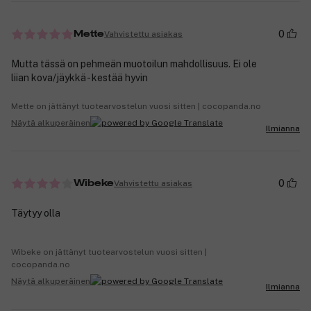
0
Vahvistettu asiakas
Mette
Mutta tässä on pehmeän muotoilun mahdollisuus. Ei ole
liian kova/jäykkä - kestää hyvin
Mette on jättänyt tuotearvostelun vuosi sitten | cocopanda.no
Näytä alkuperäinen
Ilmianna
0
Vahvistettu asiakas
Wibeke
Täytyy olla
Wibeke on jättänyt tuotearvostelun vuosi sitten |
cocopanda.no
Näytä alkuperäinen
Ilmianna