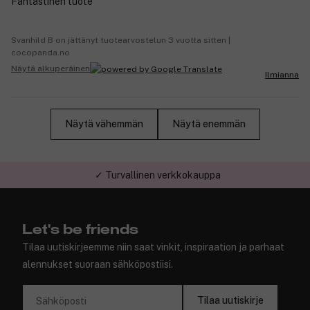
Fantastinen tuote
Svanhild B on jättänyt tuotearvostelun 3 vuotta sitten |
cocopanda.no
Näytä alkuperäinen
Ilmianna
Näytä vähemmän
Näytä enemmän
✓ Turvallinen verkkokauppa
Let's be friends
Tilaa uutiskirjeemme niin saat vinkit, inspiraation ja parhaat
alennukset suoraan sähköpostiisi.
Tilaa uutiskirje
Sähköposti