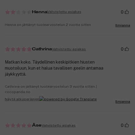
0
Vahvistettu asiakas
Henna
Henna on jättänyt tuotearvostelun 2 vuotta sitten
Ilmianna
0
Vahvistettu asiakas
Cathrina
Matkan koko. Täydellinen keskipitkien hiusten
muotoiluun, kun et halua tavallisen geelin antamaa
jäykkyyttä.
Cathrina on jättänyt tuotearvostelun 3 vuotta sitten |
cocopanda.no
Näytä alkuperäinen
Ilmianna
0
Vahvistettu asiakas
Åse