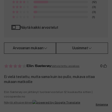
(12)
(3)
(3)
(1)
Näytä kaikki arvostelut
Arvosanan mukaan
Uusimmat
0
Vahvistettu asiakas
Elin Sæterøy
Ei vielä testattu, mutta sama kuin iso pullo, mukava ottaa
mukaan matkoille
Elin Sæterøy on jättänyt tuotearvostelun 12 kuukautta sitten |
cocopanda.no
Näytä alkuperäinen
Ilmianna