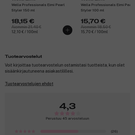
Wella Professionals Eimi Pearl
Wella Professionals Eimi Pearl
Styler 150 ml
Styler 100 ml
18,15 €
15,70 €
Aiemmin 21,40 €
Aiemmin 18,50 €
12,10 € / 100ml
15,70 € / 100ml
Tuotearvostelut
Voit kirjoittaa tuotearvostelun ostamistasi tuotteista, kun olet
sisäänkirjautuneena asiakastilillesi.
Tuotearvostelujen ehdot
4,3
Perustuu 45 arvosteluun
(26)