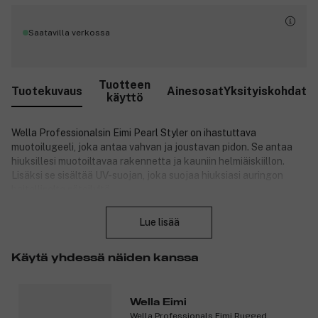
Saatavilla verkossa
Tuotteen
Tuotekuvaus
Ainesosat
Yksityiskohdat
käyttö
Wella Professionalsin Eimi Pearl Styler on ihastuttava
muotoilugeeli, joka antaa vahvan ja joustavan pidon. Se antaa
hiuksillesi muotoiltavaa rakennetta ja kauniin helmiäiskiillon.
Lisäksi se sisältää UV-suojan, joka suojaa hiuksiasi auringon
haitalliselta säteilyltä.
Sulje
Tuotenumero:
3098556
Lue lisää
Käytä yhdessä näiden kanssa
Wella Eimi
Wella Professionals Eimi Rugged