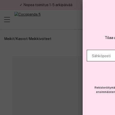
✓ Nopea toimitus 1-5 arkipäivää
✓ Tu
Tilaa 
Meikit
/
Kasvot
/
Meikkivoiteet
Sähköposti
Rekisteröitymä
ensimmäisten 