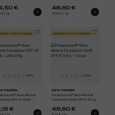
4,50 €
48,80 €
 € / 1g
4,93 € / 1g
saitse 4,15 € bonusta
Ansaitse 5,00 € bonusta
(284)
(284)
ne iredale
jane iredale
epressed® Base Mineral
Purepressed® Base Mineral
ndation SPF 20 Refill –
Foundation Refill SPF15 9,9 g ─
te 9,9g
Cocoa
,15 €
49,60 €
6 € / 1g
5,01 € / 1g