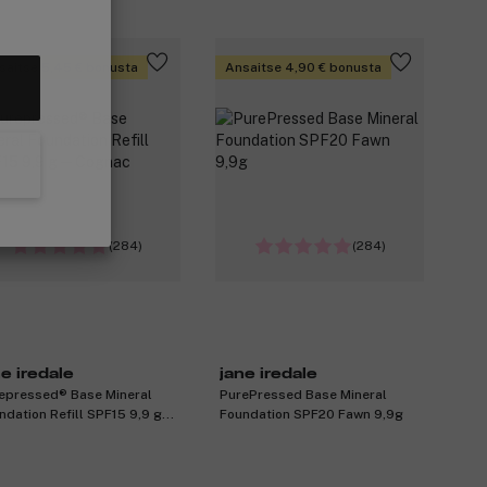
saitse 5,45 € bonusta
Ansaitse 4,90 € bonusta
(284)
(284)
ne iredale
jane iredale
epressed® Base Mineral
PurePressed Base Mineral
ndation Refill SPF15 9,9 g ─
Foundation SPF20 Fawn 9,9g
nac