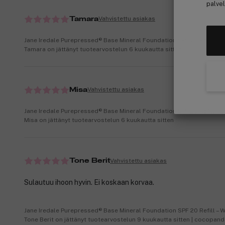
palvel
Vahvistettu asiakas
Tamara
Jane Iredale Purepressed® Base Mineral Foundation SPF 20 Refill – L
Tamara on jättänyt tuotearvostelun 6 kuukautta sitten
Vahvistettu asiakas
Misa
Jane Iredale Purepressed® Base Mineral Foundation SPF 20 Refill – 
Misa on jättänyt tuotearvostelun 6 kuukautta sitten
Vahvistettu asiakas
Tone Berit
Sulautuu ihoon hyvin. Ei koskaan korvaa.
Jane Iredale Purepressed® Base Mineral Foundation SPF 20 Refill – 
Tone Berit on jättänyt tuotearvostelun 9 kuukautta sitten | cocopan