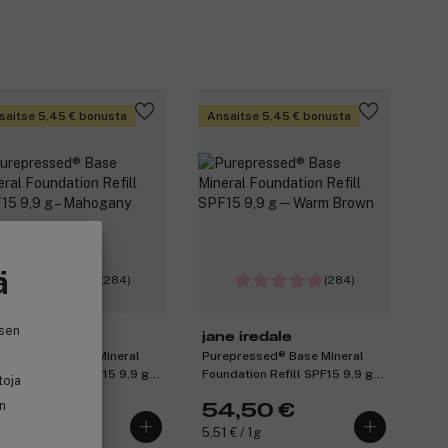
saitse 5,45 € bonusta
Ansaitse 5,45 € bonusta
ä
(284)
(284)
isen
ne iredale
jane iredale
epressed® Base Mineral
Purepressed® Base Mineral
ndation Refill SPF15 9,9 g –
Foundation Refill SPF15 9,9 g ─
toja
hogany
Warm Brown
in
4,50 €
54,50 €
 € / 1g
5,51 € / 1g