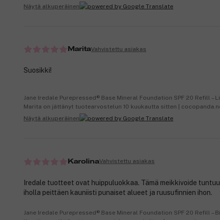
Näytä alkuperäinen
Vahvistettu asiakas
Marita
Suosikki!
Jane Iredale Purepressed® Base Mineral Foundation SPF 20 Refill – L
Marita on jättänyt tuotearvostelun 10 kuukautta sitten | cocopanda.
Näytä alkuperäinen
Vahvistettu asiakas
Karolina
Iredale tuotteet ovat huippuluokkaa. Tämä meikkivoide tuntuu
iholla peittäen kauniisti punaiset alueet ja ruusufinnien ihon.
Jane Iredale Purepressed® Base Mineral Foundation SPF 20 Refill – B