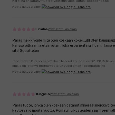
Karolina on jättänyt tuotearvostelun vuosi sitten | cocopanda.no
Näytä alkuperäinen
Vahvistettu asiakas
Emilie
Paras meikkivoide mitä olen koskaan kokeillut!! Olen kamppail
kanssa pitkään ja etsin jotain, joka ei pahentaisi ihoani. Tämä e
sitä! Suosittelen
Jane Iredale Purepressed® Base Mineral Foundation SPF 20 Refill – R
Emilie on jättänyt tuotearvostelun vuosi sitten | cocopanda.no
Näytä alkuperäinen
Vahvistettu asiakas
Angela
Paras tuote, jonka olen koskaan ostanut mineraalimeikkivoitee
käytössä jo monta vuotta. Pom sumu kosteuden saamiseen jäl