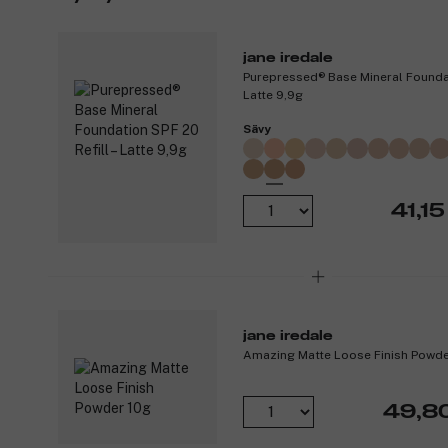
jane iredale
Purepressed® Base Mineral Foundat
Latte 9,9g
Sävy
41,15
jane iredale
Amazing Matte Loose Finish Powde
49,8