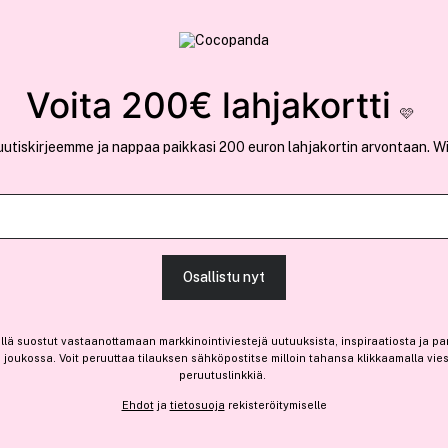
rvallinen verkkokauppa
✓ Kilpailukykyiset hi
Löydä suosikkisi 25.517 tuotteen joukosta..
Voita 200€ lahjakortti
🩷
uutiskirjeemme ja nappaa paikkasi 200 euron lahjakortin arvontaan. W
Ansaitse 5,00 € bonusta
jane iredale
Osallistu nyt
Purepressed® Base Mineral 
Bittersweet
(284)
Lue tuotearvosteluja (
llä suostut vastaanottamaan markkinointiviestejä uutuuksista, inspiraatiosta ja pa
joukossa. Voit peruuttaa tilauksen sähköpostitse milloin tahansa klikkaamalla vie
peruutuslinkkiä.
Vain 3 varastossa
Ehdot
ja
tietosuoja
rekisteröitymiselle
49,60 €
5,01 € / 1g