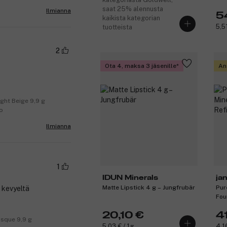
saat 25% alennusta
Ilmianna
5
kaikista kategorian
5,51
tuotteista
2
Ota 4, maksa 3 jäsenille
An
ight Beige 9,9 g
no
Ilmianna
1
IDUN Minerals
ja
Matte Lipstick 4 g – Jungfrubär
Pur
 kevyeltä
Fou
Lat
20,10 €
41
isque 9,9 g
5,03 € / 1g
4,1