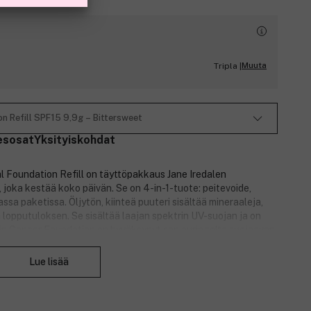
Muuta
Tripla |
n Refill SPF15 9,9g – Bittersweet
esosat
Yksityiskohdat
 Foundation Refill on täyttöpakkaus Jane Iredalen
joka kestää koko päivän. Se on 4-in-1-tuote: peitevoide,
ssa paketissa. Öljytön, kiinteä puuteri sisältää mineraaleja,
 lopputuloksen. Se sisältää laajan spektrin UV-suojan ja on
in Cancer Foundation on hyväksynyt sen auringolta suojaavan
Sulje
Lue lisää
en ja mattapintaisen lopputuloksen.
jan.