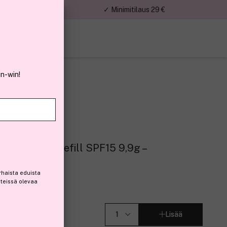
nnat
✓ Minimitilaus 29 €
in-win!
Foundation Refill SPF15 9,9g –
186)
rhaista eduista
steissä olevaa
Lisää