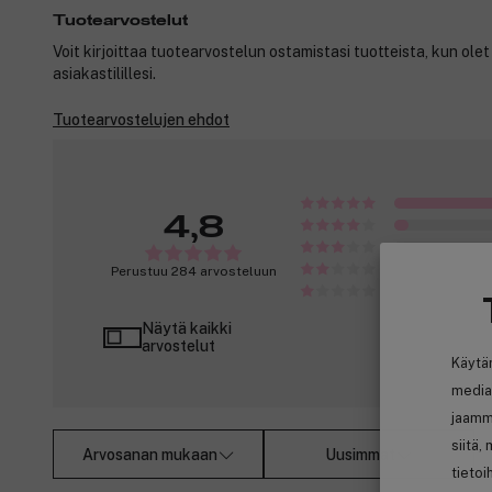
Tuotearvostelut
Voit kirjoittaa tuotearvostelun ostamistasi tuotteista, kun ole
asiakastilillesi.
Tuotearvostelujen ehdot
4,8
Perustuu 284 arvosteluun
Näytä kaikki
arvostelut
Käytä
media
jaamm
siitä,
Arvosanan mukaan
Uusimmat
tietoi