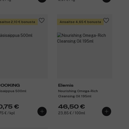
saitse 2,10 € bonusta
Ansaitse 4,65 € bonusta
COOKING
Elemis
isaippua 500ml
Nourishing Omega-Rich
Cleansing Oil 195ml
0,75 €
46,50 €
75 € / kpl
23,85 € / 100ml