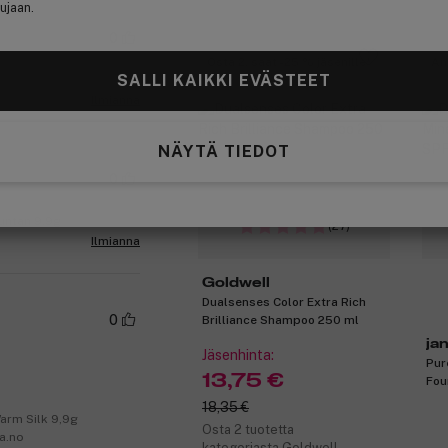
ujaan.
0
Osta 2, saat -25 % jäsenille
An
SALLI KAIKKI EVÄSTEET
ight Beige 9,9 g
Ilmianna
NÄYTÄ TIEDOT
0
Suntan 9,9g
(27)
Ilmianna
Goldwell
Dualsenses Color Extra Rich
0
Brilliance Shampoo 250 ml
ja
Jäsenhinta:
Pur
13,75 €
Fou
Cog
18,35 €
Warm Silk 9,9g
Osta 2 tuotetta
da.no
kategoriasta Goldwell,