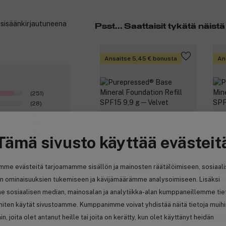
t sisäänkirjautuneena
Psst... Saattaisit tykätä näistä
Ansaitse 5,45 € bonusta
An
(251)
(28)
(1)
(2)
(2)
Tämä sivusto käyttää evästeit
(284)
mme evästeitä tarjoamamme sisällön ja mainosten räätälöimiseen, sosiaal
jane iredale
ja
n ominaisuuksien tukemiseen ja kävijämäärämme analysoimiseen. Lisäksi
Purepressed® Base Mineral
Pur
Foundation Refill SPF15 9,9 g ─
Fou
e sosiaalisen median, mainosalan ja analytiikka-alan kumppaneillemme tie
Velvet
Ma
 miten käytät sivustoamme. Kumppanimme voivat yhdistää näitä tietoja muih
54,50 €
5
hin, joita olet antanut heille tai joita on kerätty, kun olet käyttänyt heidän
5,51 € / 1g
5,51