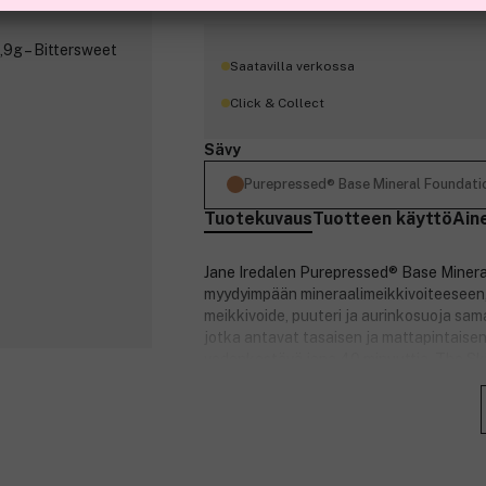
Saatavilla verkossa
Click & Collect
Sävy
Purepressed® Base Mineral Foundatio
Tuotekuvaus
Tuotteen käyttö
Ain
Jane Iredalen Purepressed® Base Mineral
myydyimpään mineraalimeikkivoiteeseen, 
meikkivoide, puuteri ja aurinkosuoja sama
jotka antavat tasaisen ja mattapintaisen
vedenkestävä jopa 40 minuuttia. The Sk
tehon.
Tuotteen hyödyt:
Mineraalimeikkivoide antaa tasais
Se on vedenkestävä 40 minuutin a