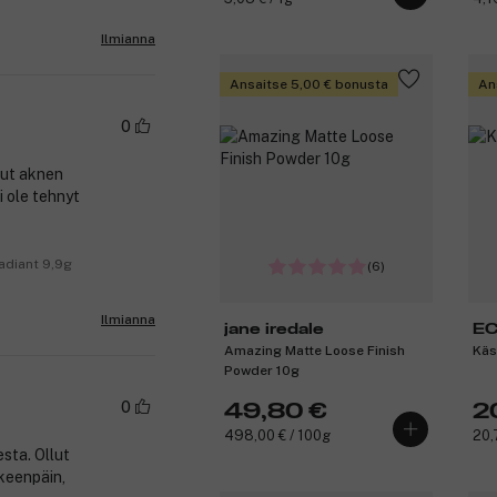
Ilmianna
Ansaitse 5,00 € bonusta
An
0
lut aknen
i ole tehnyt
adiant 9,9g
(6)
Ilmianna
jane iredale
E
Amazing Matte Loose Finish
Käs
Powder 10g
0
49,80 €
2
498,00 € / 100g
20,
sta. Ollut
keenpäin,