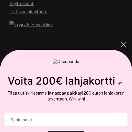
Käyttöehdot
Tietosuojakäytäntö
COCOPANDA.FI
Voita 200€ lahjakortti
Meistä
🩷
Liity jäseneksi
Tilaa uutiskirjeemme ja nappaa paikkasi 200 euron lahjakortin
arvontaan. Win-win!
Sähköposti
Olemme osa
Brandsdal Group AS