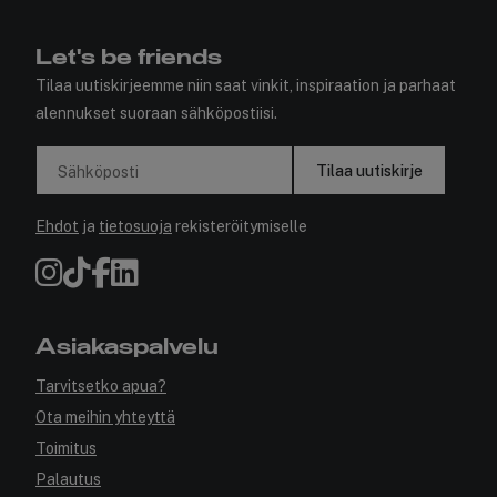
✓ Nopea toimitus 1-5 arkipäivää
Let's be friends
Tilaa uutiskirjeemme niin saat vinkit, inspiraation ja parhaat
alennukset suoraan sähköpostiisi.
Tilaa uutiskirje
Sähköposti
Ehdot
ja
tietosuoja
rekisteröitymiselle
Asiakaspalvelu
Tarvitsetko apua?
Ota meihin yhteyttä
Toimitus
Palautus