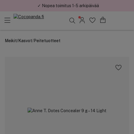
✓ Nopea toimitus 1-5 arkipäivää
✓ Turvallinen verkkokauppa
Löydä suosikkisi 25.347 tuotteen joukosta..
Meikit
/
Kasvot
/
Peitetuotteet