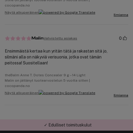
Stine on jättänyt tuotearvostelun 5 vuotta sitten |
cocopanda.no
Näytä alkuperäinen
Ilmianna
0
Vahvistettu asiakas
Malin
Ensimmäistä kertaa kun yritän tätä ja rakastan sitä jo,
silmäni alla on näkyviä verisuonia, jotka ovat tämän
peitossa! Suositellaan!
theBalm Anne T. Dotes Concealer 9 g – 14 Light
Malin on jättänyt tuotearvostelun 5 vuotta sitten |
cocopanda.no
Näytä alkuperäinen
Ilmianna
✓ Edulliset toimituskulut