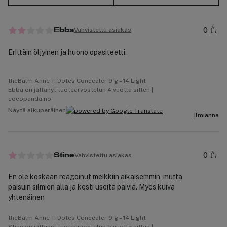
0
Vahvistettu asiakas
Ebba
Erittäin öljyinen ja huono opasiteetti.
theBalm Anne T. Dotes Concealer 9 g – 14 Light
Ebba on jättänyt tuotearvostelun 4 vuotta sitten |
cocopanda.no
Näytä alkuperäinen
Ilmianna
0
Vahvistettu asiakas
Stine
En ole koskaan reagoinut meikkiin aikaisemmin, mutta
paisuin silmien alla ja kesti useita päiviä. Myös kuiva
yhtenäinen
theBalm Anne T. Dotes Concealer 9 g – 14 Light