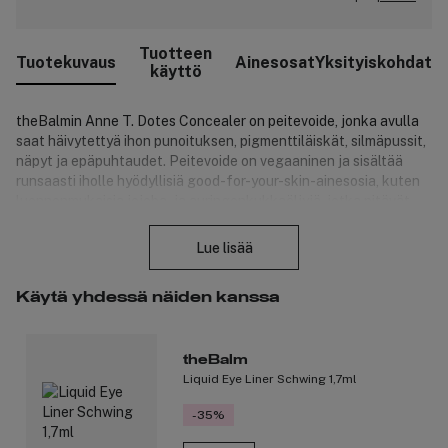
Tuotteen
Tuotekuvaus
Ainesosat
Yksityiskohdat
käyttö
theBalmin Anne T. Dotes Concealer on peitevoide, jonka avulla
saat häivytettyä ihon punoituksen, pigmenttiläiskät, silmäpussit,
näpyt ja epäpuhtaudet. Peitevoide on vegaaninen ja sisältää
runsaasti iholle hyödyllisiä good-for-your-skin-ainesosia, kuten
luonnonmukaisia jojoba- ja auringonkukkaöljyjä, jotka pitävät
Sulje
huolta sekä ihostasi että luonnosta.
Lue lisää
Clean Cosmetics & Green Packaging:
Ei sisällä muovia.
Käytä yhdessä näiden kanssa
Pakkaus on valmistettu 100-prosenttisesti
kierrätettävästä tinasta.
Tuotteet ovat vegaanisia.
theBalm
Tuotetta ei ole testattu eläimillä.
Liquid Eye Liner Schwing 1,7ml
Peitevoide on runsaspigmenttinen.
-35%
Tuotenumero:
3148306