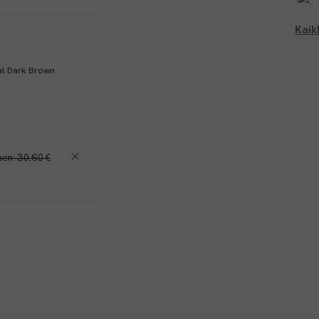
61 %:lla testaajista ihon sävy oli 
*15 naisen tekemä kliininen testi 24 tunt
Kaik
**45 naisen tekemä kliininen testi 12 vii
Kestävämpi pakkaus: Even Better Clinica
al Dark Brown
kierrätettäviä. Poista korkki ja pumppu, h
Yksinkertainen. Varma. Tehokas. Kehitet
Tuotenumero:
3215342
nen: 30,60 €