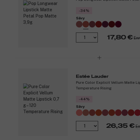
-34%
Sävy
17,80 €
Enn
Estée Lauder
Pure Color Explicit Vellum Matte Lip
Temperature Rising
-44%
Sävy
26,35 €
En