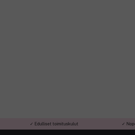
✓ Edulliset toimituskulut
✓ Nope