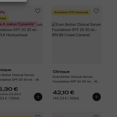
53%
Ansaitse 10% bonusta
tlet
a 4, maksa 3 jäsenille
inique
Clinique
n Better Clinical Serum
Even Better Clinical Serum
ndation SPF 20 30 ml – WN
Foundation SPF 20 30 ml – WN
Honeywheat
98 Cream Caramel
5,30 €
42,10 €
mmin 53,90 €
33 € / 100ml
140,33 € / 100ml