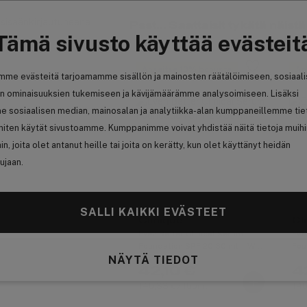
t sisäänkirjautuneena
Psst... Saattaisit tykätä näistä
Tämä sivusto käyttää evästeit
Ansaitse 10% bonusta
An
mme evästeitä tarjoamamme sisällön ja mainosten räätälöimiseen, sosiaal
n ominaisuuksien tukemiseen ja kävijämäärämme analysoimiseen. Lisäksi
e sosiaalisen median, mainosalan ja analytiikka-alan kumppaneillemme tie
 miten käytät sivustoamme. Kumppanimme voivat yhdistää näitä tietoja muih
hin, joita olet antanut heille tai joita on kerätty, kun olet käyttänyt heidän
ujaan.
SALLI KAIKKI EVÄSTEET
Clinique
Cl
Even Better Clinical Serum
Eve
Foundation SPF 20 30 ml – WN
Fou
NÄYTÄ TIEDOT
120 Pecan
118
42,10 €
4
140,33 € / 100ml
140