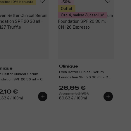
saitse 10% bonusta
-50%
Outlet
Ota 4, maksa 3 jäsenille
Clinique
inique
Even Better Clinical Serum
n Better Clinical Serum
Foundation SPF 20 30 ml – CN
ndation SPF 20 30 ml – CN
126 Espresso
 Truffle
26,95 €
2,10 €
Aiemmin 53,90 €
,33 € / 100ml
89,83 € / 100ml