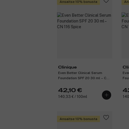
Ansaitse 10% bonusta
An
Clinique
Cl
Even Better Clinical Serum
Eve
Foundation SPF 20 30 ml – CN
Fou
116 Spice
127
42,10 €
4
140,33 € / 100ml
140
Ansaitse 10% bonusta