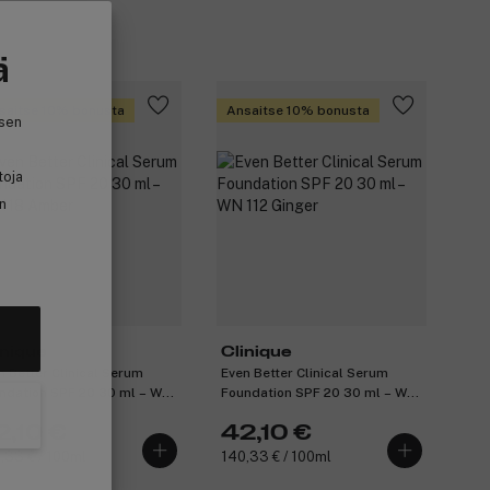
ä
saitse 10% bonusta
Ansaitse 10% bonusta
isen
toja
in
inique
Clinique
n Better Clinical Serum
Even Better Clinical Serum
ndation SPF 20 30 ml – WN
Foundation SPF 20 30 ml – WN
 Amber
112 Ginger
2,10 €
42,10 €
,33 € / 100ml
140,33 € / 100ml