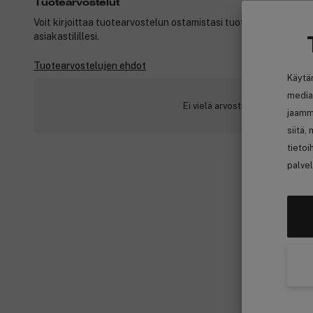
Tuotearvostelut
Voit kirjoittaa tuotearvostelun ostamistasi tuotteista, kun ole
asiakastilillesi.
Tuotearvostelujen ehdot
Käytä
media
Ei vielä arvosteluja
jaamm
siitä,
tietoi
palvel