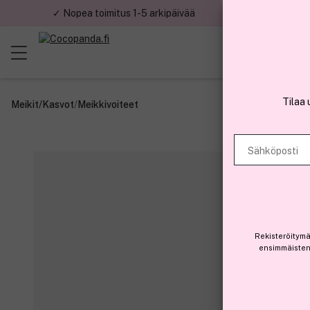
✓ Nopea toimitus 1-5 arkipäivää
✓ Tu
Tilaa 
Meikit
/
Kasvot
/
Meikkivoiteet
Sähköposti
Rekisteröitymä
ensimmäisten 