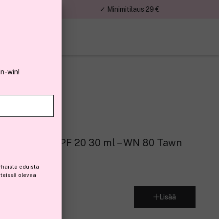
nnat
✓ Minimitilaus 29 €
in-win!
m Foundation SPF 20 30 ml – WN 80 Tawn
rhaista eduista
steissä olevaa
Lisää