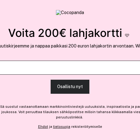
rvallinen verkkokauppa
✓ Kilpailukykyiset hi
Löydä suosikkisi 25.496 tuotteen joukosta..
Voita 200€ lahjakortti
🩷
uutiskirjeemme ja nappaa paikkasi 200 euron lahjakortin arvontaan. W
Outlet
Ota 4, maksa 3 jäsenille
Clinique
Osallistu nyt
Even Better Clinical Seru
Beige
llä suostut vastaanottamaan markkinointiviestejä uutuuksista, inspiraatiosta ja pa
joukossa. Voit peruuttaa tilauksen sähköpostitse milloin tahansa klikkaamalla vie
-47%
Vain 1 varastossa
peruutuslinkkiä.
28,55 €
Ehdot
ja
tietosuoja
rekisteröitymiselle
Ennen: 53,90 €
|
95,17 € / 100ml