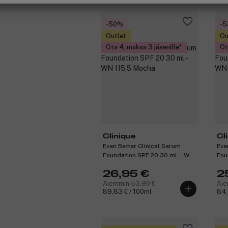
-50%
-
Outlet
Ou
Ota 4, maksa 3 jäsenille
Ot
Clinique
Cl
Even Better Clinical Serum
Eve
Foundation SPF 20 30 ml – WN
Fou
115,5 Mocha
54 
26,95 €
2
Aiemmin 53,90 €
Aie
89,83 € / 100ml
84,