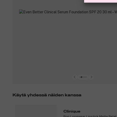
Käytä yhdessä näiden kanssa
Clinique
Pop Longwear Lipstick Matte Petal