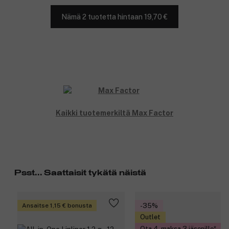
Nämä 2 tuotetta hintaan 19,70 €
Kaikki tuotemerkiltä Max Factor
Psst... Saattaisit tykätä näistä
Ansaitse 1,15 € bonusta
-35%
Outlet
Ota 4, maksa 3 jäsenille