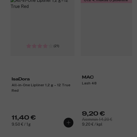
(21)
MAC
IsaDora
Lash 48
All-in-One Lipliner 1,2 g – 12 True
Red
9,20 €
11,40 €
Aiemmin 14,20 €
9,50 € / 1g
9,20 € / kpl