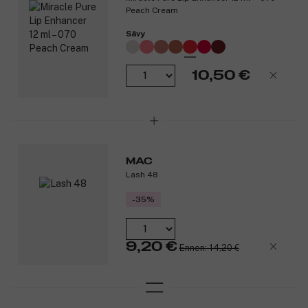
Peach Cream
Sävy
10,50 €
MAC
Lash 48
-35%
9,20 €
Ennen: 14,20 €