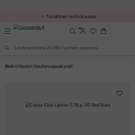
✓ Turvallinen verkkokauppa
✓ Kilpailukykyiset hinnat
Löydä suosikkisi 25.385 tuotteen joukosta..
Meikit
/
Huulet
/
Huultenrajauskynät