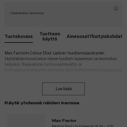
Saatavilla verkossa
Tuotteen
Tuotekuvaus
Ainesosat
Yksityiskohdat
käyttö
Max Factorin Colour Elixir Lipliner -huultenrajauskynän
täyteläinen koostumus tekee huulten rajaamisen ja muotoilun
helpoksi. Rajauskynä tuntuu pehmeältä, ja
korkeapigmenttisyyden ansiosta värin levittäminen on helppoa ja
se pysyy pidempään.
Sulje
Tuotenumero:
3275957
Lue lisää
Käytä yhdessä näiden kanssa
Max Factor
Miracle Pure Lip Enhancer 12 ml – 070