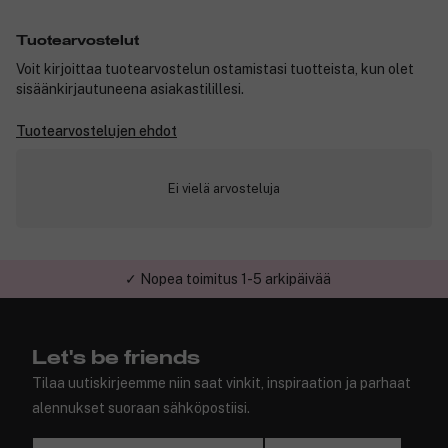
Tuotearvostelut
Voit kirjoittaa tuotearvostelun ostamistasi tuotteista, kun olet
sisäänkirjautuneena asiakastilillesi.
Tuotearvostelujen ehdot
Ei vielä arvosteluja
✓ Nopea toimitus 1-5 arkipäivää
✓ Turvallinen verkkokauppa
Let's be friends
Tilaa uutiskirjeemme niin saat vinkit, inspiraation ja parhaat
alennukset suoraan sähköpostiisi.