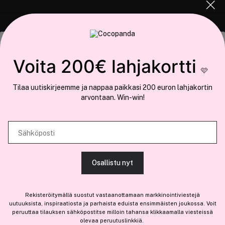
COCOPANDA.FI
Tämä sivusto käyttää evästeitä
Voita 200€ lahjakortti
Meistä
🩷
Käytämme evästeitä tarjoamamme sisällön ja mainosten
Liity jäseneksi
Tilaa uutiskirjeemme ja nappaa paikkasi 200 euron lahjakortin
räätälöimiseen, sosiaalisen median ominaisuuksien tukemiseen ja
arvontaan. Win-win!
kävijämäärämme analysoimiseen. Lisäksi jaamme sosiaalisen median,
mainosalan ja analytiikka-alan kumppaneillemme tietoja siitä, miten
käytät sivustoamme. Kumppanimme voivat yhdistää näitä tietoja muihin
Sähköposti
Olemme osa
Brandsdal Group AS
tietoihin, joita olet antanut heille tai joita on kerätty, kun olet käyttänyt
heidän palvelujaan.
Jos haluat henkilökohtaista neuvoa ammattitason hiustuotteista,
Osallistu nyt
klikkaa
tästä
.
SALLI KAIKKI EVÄSTEET
Rekisteröitymällä suostut vastaanottamaan markkinointiviestejä
uutuuksista, inspiraatiosta ja parhaista eduista ensimmäisten joukossa. Voit
peruuttaa tilauksen sähköpostitse milloin tahansa klikkaamalla viesteissä
olevaa peruutuslinkkiä.