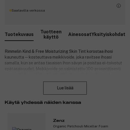
Saatavilla verkossa
Tuotteen
Tuotekuvaus
Ainesosat
Yksityiskohdat
käyttö
Rimmelin Kind & Free Moisturizing Skin Tint korostaa ihosi
kauneutta ─ kosteuttava meikkivoide, joka ravitsee ihoasi
samalla, kun se antaa tasaisen ihon sävyn ja poistaa ei-toivotut
epätasaisuudet. Meikkivoide on valmistettu 100-prosenttisesti
vegaanisista ja eläinystävällisistä ainesosista, jotka ovat
Sulje
yksinkertaisesti hyviä sinulle ja planeetalle, kuten yhdistelmä
antioksidanttisia E- ja B5-vitamiineja sekä aloe veraa, joka antaa
Lue lisää
raikasta hehkua ja luonnollisen lopputuloksen. Meikkivoiteen
puhdas koostumus antaa iholle sen kaipaamaa kosteutusta.
Käytä yhdessä näiden kanssa
Meikkivoide sisältää 77 % luonnollista alkuperää olevia
ainesosia. Se ei tuki ihohuokosia, on dermatologisesti testattu ja
se sopii herkälle iholle.
Zenz
Organic Patchouli Micellar Foam