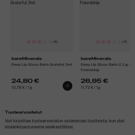
(4)
(4)
bareMinerals
bareMinerals
Dewy Lip Gloss-Balm Grateful 3ml
Dewy Lip Gloss-Balm 2,3 g –
Friendship
24,80 €
26,95 €
10,78 € / 1g
11,72 € / 1g
Tuotearvostelut
Voit kirjoittaa tuotearvostelun ostamistasi tuotteista, kun olet
sisäänkirjautuneena asiakastilillesi.