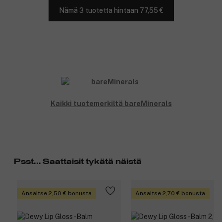
Nämä 3 tuotetta hintaan 77,55 €
Kaikki tuotemerkiltä bareMinerals
Psst... Saattaisit tykätä näistä
Ansaitse 2,50 € bonusta
Ansaitse 2,70 € bonusta