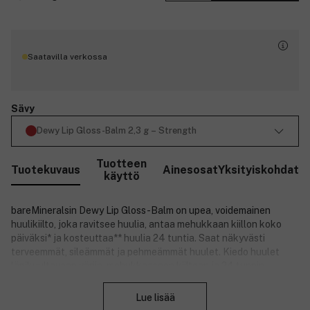
Saatavilla verkossa
Sävy
Dewy Lip Gloss-Balm 2,3 g – Strength
Tuotteen
Tuotekuvaus
Ainesosat
Yksityiskohdat
käyttö
bareMineralsin Dewy Lip Gloss-Balm on upea, voidemainen
huulikiilto, joka ravitsee huulia, antaa mehukkaan kiillon koko
päiväksi* ja kosteuttaa** huulia 24 tuntia. Saat näkyvästi
terveemmät, sileämmät ja pehmeämmät huulet. Kiedo huulet
läpikuultavaan väriin, mehukkaaseen kiiltoon ja 24 tunnin
Sulje
kosteutukseen* koko päiväksi tällä pehmeällä,
tahmaamattoman lopputuloksen antavalla ja voidemaisella
Lue lisää
huulikiillolla. Monien kestävien ainesosien ansiosta vegaaninen