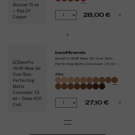
Tuotenumero:
3292263
28,00 €
bareMinerals
BarePro 16HR Wear All Over Skin-
Perfecting Matte Concealer 7,5 ml ─
Deep 450 Cool
Sävy
27,10 €