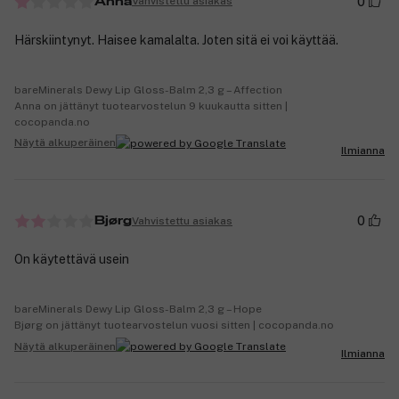
0
Vahvistettu asiakas
Anna
Härskiintynyt. Haisee kamalalta. Joten sitä ei voi käyttää.
bareMinerals Dewy Lip Gloss-Balm 2,3 g – Affection
Anna on jättänyt tuotearvostelun 9 kuukautta sitten |
cocopanda.no
Näytä alkuperäinen
Ilmianna
0
Vahvistettu asiakas
Bjørg
On käytettävä usein
bareMinerals Dewy Lip Gloss-Balm 2,3 g – Hope
Bjørg on jättänyt tuotearvostelun vuosi sitten | cocopanda.no
Näytä alkuperäinen
Ilmianna