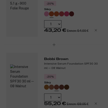
Tuotenumero:
3316493
-20%
Sävy
43,20 €
Ennen: 54,00 €
Bobbi Brown
Intensive Serum Foundation SPF30 30
ml ─ 08 Walnut
-20%
Sävy
55,20 €
Ennen: 69,05 €