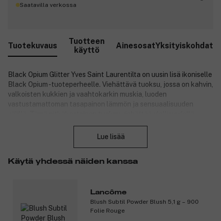
Saatavilla verkossa
Tuotteen
Tuotekuvaus
Ainesosat
Yksityiskohdat
käyttö
Black Opium Glitter Yves Saint Laurentilta on uusin lisä ikoniselle
Black Opium -tuoteperheelle. Viehättävä tuoksu, jossa on kahvin,
valkoisten kukkien ja vaahtokarkin muskia, luoden
vastustamattoman tasapainon lämmön ja sensuaalisuuden
välillä. Tämä pitkäkestoinen tuoksu viehättää ylellisyydellä,
Sulje
naisellisuudella ja magneettisella vetovoimalla.
Lue lisää
Pullo on kimaltava couture-hopeinen luomus – kunnianosoitus
Käytä yhdessä näiden kanssa
glamuurille ja loputtomille öille. Sen teksturoitu kimallus ja
vaaleanpunainen lasi-ikkuna heijastavat itseluottamusta,
sensuaalisuutta ja puhdasta nautintoa. Black Opium Glitter on
Lancôme
tuoksu modernille, rohkealle naiselle, joka rakastaa niin
Blush Subtil Powder Blush 5,1 g – 900
glamouria kuin mystiikkaa.
Folie Rouge