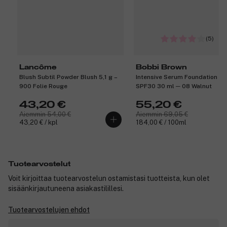
(5)
Lancôme
Bobbi Brown
Blush Subtil Powder Blush 5,1 g –
Intensive Serum Foundation
900 Folie Rouge
SPF30 30 ml ─ 08 Walnut
43,20 €
55,20 €
Aiemmin 54,00 €
Aiemmin 69,05 €
43,20 € / kpl
184,00 € / 100ml
Tuotearvostelut
Voit kirjoittaa tuotearvostelun ostamistasi tuotteista, kun olet
sisäänkirjautuneena asiakastilillesi.
Tuotearvostelujen ehdot