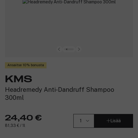
Ansaitse 10% bonusta
KMS
Headremedy Anti-Dandruff Shampoo
300ml
24,40 €
Lisää
81,33 € / 1l