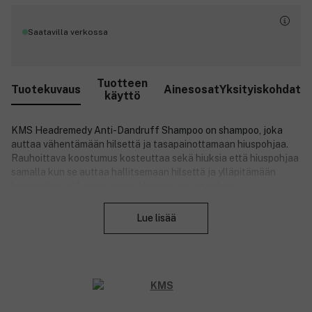
Saatavilla verkossa
Tuotteen
Tuotekuvaus
Ainesosat
Yksityiskohdat
käyttö
KMS Headremedy Anti-Dandruff Shampoo on shampoo, joka
auttaa vähentämään hilsettä ja tasapainottamaan hiuspohjaa.
Rauhoittava koostumus kosteuttaa sekä hiuksia että hiuspohjaa
samalla kun se auttaa hallitsemaan hilsettä ja ylläpitämään
luonnollista pH-tasapainoa. Hiukset jäävät puhtaiksi,
Sulje
kosteutetuiksi ja terveennäköisiksi. Biokemiallisesti inspiroitu
koostumus, jossa on kierrätettyä saarnipuuta, ravitsee ja
Lue lisää
kosteuttaa, kun taas edistynyt teknologia varmistaa
ravintoaineiden tasaisen jakautumisen hiuksen pinnalle.
Shampoo antaa raikkaan tunteen kevyellä ja piristävällä limen,
mintun ja hedelmien tuoksulla.