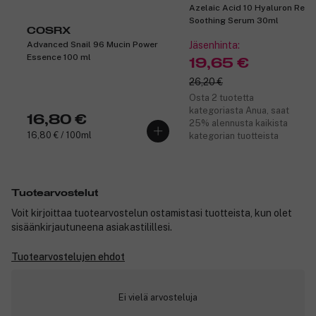
Azelaic Acid 10 Hyaluron Red
Soothing Serum 30ml
COSRX
Advanced Snail 96 Mucin Power
Jäsenhinta:
Essence 100 ml
19,65 €
26,20 €
Osta 2 tuotetta
kategoriasta Anua, saat
16,80 €
25% alennusta kaikista
16,80 € / 100ml
kategorian tuotteista
Tuotearvostelut
Voit kirjoittaa tuotearvostelun ostamistasi tuotteista, kun olet
sisäänkirjautuneena asiakastilillesi.
Tuotearvostelujen ehdot
Ei vielä arvosteluja