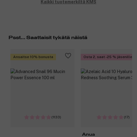
Kaikki tuotemerkiltä KMS
Tuotenumero:
3353164
Psst... Saattaisit tykätä näistä
Ansaitse 10% bonusta
Osta 2, saat -25 % jäsenille
(1133)
(17)
Anua