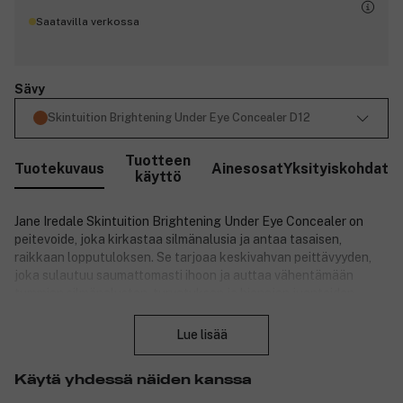
Saatavilla verkossa
Sävy
Skintuition Brightening Under Eye Concealer D12
Tuotteen
Tuotekuvaus
Ainesosat
Yksityiskohdat
käyttö
Jane Iredale Skintuition Brightening Under Eye Concealer on
peitevoide, joka kirkastaa silmänalusia ja antaa tasaisen,
raikkaan lopputuloksen. Se tarjoaa keskivahvan peittävyyden,
joka sulautuu saumattomasti ihoon ja auttaa vähentämään
tummien silmänalusten, turvotuksen ja hienojen juonteiden
Sulje
näkyvyyttä. Koostumus tuntuu kevyeltä ja hengittävältä iholla, ja
lopputulos on luonnollinen ilman, että tuote kertyy juonteisiin. Se
Lue lisää
on kehitetty tarjoamaan sekä meikki- että ihonhoitoetuja,
jättäen silmänaluset sileämmiksi ja virkistyneemmiksi. Rikastettu
Käytä yhdessä näiden kanssa
Active Peptide Complex -yhdisteellä, joka auttaa tasoittamaan
hienojen juonteiden näkyvyyttä ajan myötä, sekä niasiinamidilla,