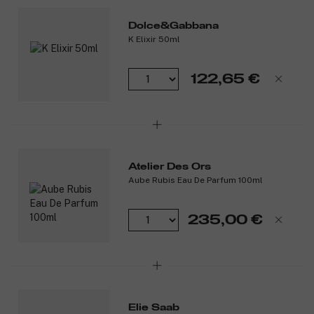
joka auttaa parantamaan ihon sävyä.
Dolce&Gabbana
Ominaisuudet:
K Elixir 50ml
Kirkastaa ja tasoittaa silmänalusia.
Vähentää tummien silmänalusten ja hienojen juonteiden
122,65 €
näkyvyyttä.
Keskivahva peittävyys luonnollisella lopputuloksella.
Kevyt ja miellyttävä koostumus.
Tuotenumero:
3356416
Atelier Des Ors
Aube Rubis Eau De Parfum 100ml
235,00 €
Elie Saab