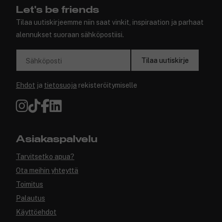
Let's be friends
Tilaa uutiskirjeemme niin saat vinkit, inspiraation ja parhaat
alennukset suoraan sähköpostiisi.
Tilaa uutiskirje
Sähköposti
Ehdot
ja
tietosuoja
rekisteröitymiselle
Asiakaspalvelu
Tarvitsetko apua?
Ota meihin yhteyttä
Toimitus
Palautus
Käyttöehdot