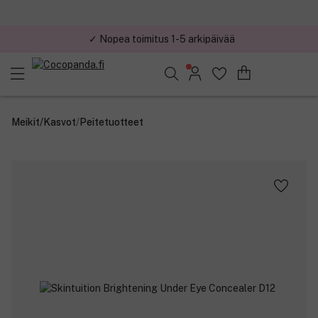
✓ Turvallinen verkkokauppa
Löydä suosikkisi 25.311 tuotteen joukosta..
Meikit
/
Kasvot
/
Peitetuotteet