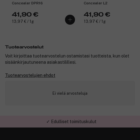
Concealer DPR16
Concealer L2
41,90 €
41,90 €
13,97 € / 1g
13,97 € / 1g
Tuotearvostelut
Voit kirjoittaa tuotearvostelun ostamistasi tuotteista, kun olet
sisäänkirjautuneena asiakastilillesi.
Tuotearvostelujen ehdot
Ei vielä arvosteluja
✓ Nopea toimitus 1-5 arkipäivää