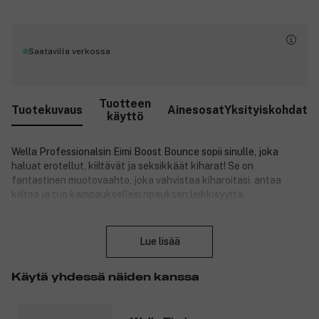
Saatavilla verkossa
Tuotteen
Tuotekuvaus
Ainesosat
Yksityiskohdat
käyttö
Wella Professionalsin Eimi Boost Bounce sopii sinulle, joka
haluat erotellut, kiiltävät ja seksikkäät kiharat! Se on
fantastinen muotovaahto, joka vahvistaa kiharoitasi, antaa
kiiltoa ja tuo kampauksellesi ripauksen leikkisyyttä.
Tuotenumero:
3131686
Sulje
Lue lisää
Käytä yhdessä näiden kanssa