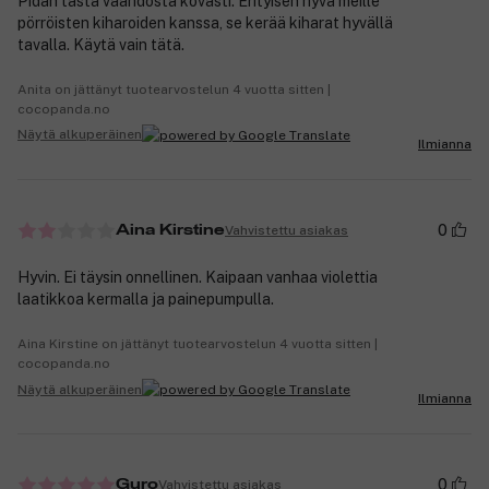
Pidän tästä vaahdosta kovasti. Erityisen hyvä meille
pörröisten kiharoiden kanssa, se kerää kiharat hyvällä
tavalla. Käytä vain tätä.
Anita on jättänyt tuotearvostelun 4 vuotta sitten |
cocopanda.no
Näytä alkuperäinen
Ilmianna
0
Vahvistettu asiakas
Aina Kirstine
Hyvin. Ei täysin onnellinen. Kaipaan vanhaa violettia
laatikkoa kermalla ja painepumpulla.
Aina Kirstine on jättänyt tuotearvostelun 4 vuotta sitten |
cocopanda.no
Näytä alkuperäinen
Ilmianna
0
Vahvistettu asiakas
Guro