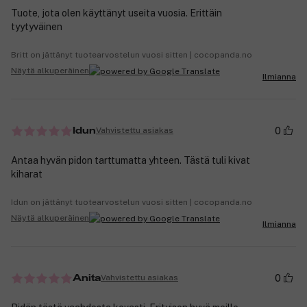
Tuote, jota olen käyttänyt useita vuosia. Erittäin
tyytyväinen
Britt on jättänyt tuotearvostelun vuosi sitten | cocopanda.no
Näytä alkuperäinen
Ilmianna
0
Vahvistettu asiakas
Idun
Antaa hyvän pidon tarttumatta yhteen. Tästä tuli kivat
kiharat
Idun on jättänyt tuotearvostelun vuosi sitten | cocopanda.no
Näytä alkuperäinen
Ilmianna
0
Vahvistettu asiakas
Anita