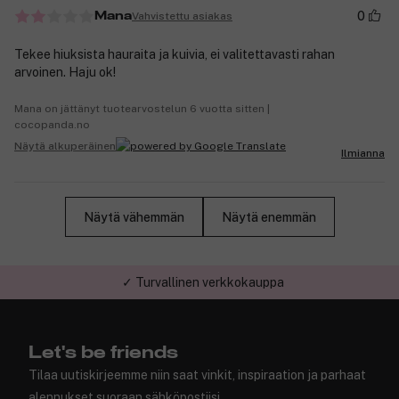
0
Vahvistettu asiakas
Mana
Tekee hiuksista hauraita ja kuivia, ei valitettavasti rahan
arvoinen. Haju ok!
Mana on jättänyt tuotearvostelun 6 vuotta sitten |
cocopanda.no
Näytä alkuperäinen
Ilmianna
Näytä vähemmän
Näytä enemmän
✓ Turvallinen verkkokauppa
Let's be friends
Tilaa uutiskirjeemme niin saat vinkit, inspiraation ja parhaat
alennukset suoraan sähköpostiisi.