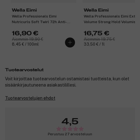
Wella Eimi
Wella Eimi
Wella Professionals Eimi
Wella Professionals Eimi Extra
Nutricurls Soft Twirl 72h Anti-
Volume Strong Hold Volumisin
Frizz Foam 200 ml
Mousse 500 ml
16,90 €
16,75 €
Aiemmin 19,90 €
Aiemmin 19,75 €
8,45 € / 100ml
33,50 € / 1l
Tuotearvostelut
Voit kirjoittaa tuotearvostelun ostamistasi tuotteista, kun olet
sisäänkirjautuneena asiakastilillesi.
Tuotearvostelujen ehdot
4,5
Perustuu 27 arvosteluun