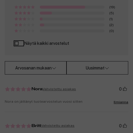
(19)
(5)
(1)
(2)
(0)
Näytä kaikki arvostelut
Arvosanan mukaan
Uusimmat
0
Vahvistettu asiakas
Nora
Nora on jättänyt tuotearvostelun vuosi sitten
Ilmianna
0
Vahvistettu asiakas
Britt